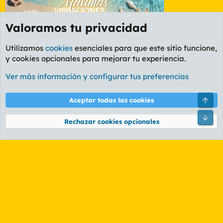
Valoramos tu privacidad
Utilizamos
cookies
esenciales para que este sitio funcione,
y cookies opcionales para mejorar tu experiencia.
Etiquetas
Ver más información y configurar tus preferencias
Cookies
PL OLDSTYLE AMARILLO
Cambiar fuente
Español (ES)
Arri
Aceptar todas las cookies
Contáctanos
Términos y reglas
Política de privacidad
Ayuda
R
Pie
S
Rechazar cookies opcionales
S
®
Community platform by XenForo
© 2010-2026 XenForo Ltd.