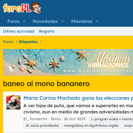
Foros
Novedades
Miembros
Última actividad
Registro
Foros
Etiquetas
baneo al mono bananero
Maria Corina Machado gana las elecciones p
A ver hijos de puta, que vamos a superarles en ma
civismo, aun en medio de grandes adversidades me
El_Tormento
Tema
26 Oct 2023
1. progres woke = mani
dr zaius presidente
mongolday el olgofrénico inglés
mopo