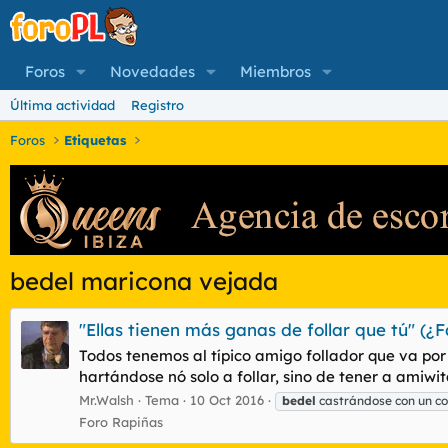
Foros
Novedades
Miembros
Última actividad
Registro
Foros
Etiquetas
bedel maricona vejada
"Ellas tienen más ganas de follar que tú" (¿
Todos tenemos al típico amigo follador que va por l
hartándose nó solo a follar, sino de tener a amiwit
Mr.Walsh
Tema
10 Oct 2016
bedel
castrándose con un c
Foro Rapiñas