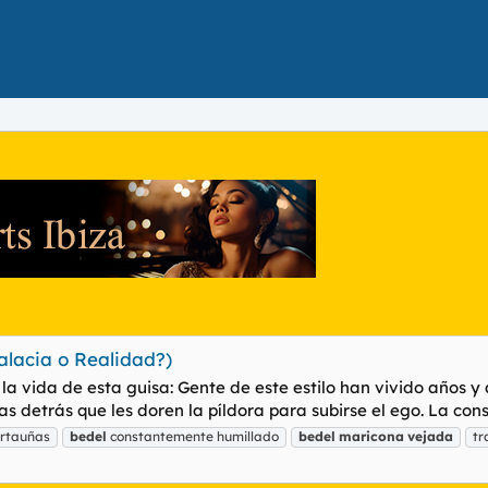
Falacia o Realidad?)
a vida de esta guisa: Gente de este estilo han vivido años y a
as detrás que les doren la píldora para subirse el ego. La cons
ortauñas
bedel
constantemente humillado
bedel
maricona
vejada
tr