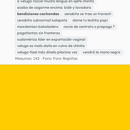
a veluga rascal mucho lengua en ojete chinita
acabo de cagarme encima: bidé y lavadora
bendisiones
cachondas
cenobita se trae un travesti
cenobita subnormal ludopata
dame tu lechita papi
maxdemian bakaladero
novia de contrato o prepago ?
pagafantas sin fronteras
sudamérica líder en exportación vaginal
veluga es malo daño en vulva de chinita
veluga tlael más dinelo plóxima vez
vendrá la mano negra
Masunos: 142
Foro:
Foro Rapiñas