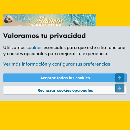
Valoramos tu privacidad
Utilizamos
cookies
esenciales para que este sitio funcione,
y cookies opcionales para mejorar tu experiencia.
Etiquetas
Ver más información y configurar tus preferencias
Cookies
PL OLDSTYLE AMARILLO
Cambiar fuente
Español (ES)
Arri
Aceptar todas las cookies
Contáctanos
Términos y reglas
Política de privacidad
Ayuda
R
Pie
S
Rechazar cookies opcionales
S
®
Community platform by XenForo
© 2010-2026 XenForo Ltd.