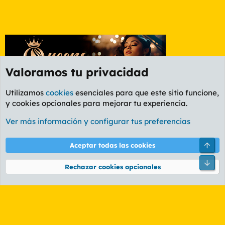
Valoramos tu privacidad
Utilizamos
cookies
esenciales para que este sitio funcione,
y cookies opcionales para mejorar tu experiencia.
Etiquetas
Ver más información y configurar tus preferencias
Cookies
PL OLDSTYLE AMARILLO
Cambiar fuente
Español (ES)
Arri
Aceptar todas las cookies
Contáctanos
Términos y reglas
Política de privacidad
Ayuda
R
Pie
S
Rechazar cookies opcionales
S
®
Community platform by XenForo
© 2010-2026 XenForo Ltd.