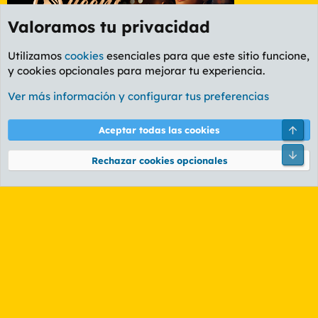
Valoramos tu privacidad
Utilizamos
cookies
esenciales para que este sitio funcione,
y cookies opcionales para mejorar tu experiencia.
Etiquetas
Ver más información y configurar tus preferencias
Cookies
PL OLDSTYLE AMARILLO
Cambiar fuente
Español (ES)
Arri
Aceptar todas las cookies
Contáctanos
Términos y reglas
Política de privacidad
Ayuda
R
Pie
S
Rechazar cookies opcionales
S
®
Community platform by XenForo
© 2010-2026 XenForo Ltd.