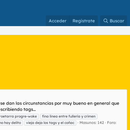
Acceder
Regístrate
Buscar
si se dan las circunstancias por muy bueno en general que
scribiendo tags...
roetarra progre-woke
fina línea entre fullería y crimen
Masunos: 142
Foro:
 no hay delito
vieja deja los tags y el coñac