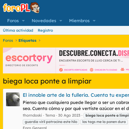
Foros
Novedades
Miembros
Última actividad
Registro
Foros
Etiquetas
biega loca ponte a limpiar
El innoble arte de la fullería. Cuenta tu expe
Pienso que cualquiera puede llegar a ser un cabron
sea. Cuenta cómo y por qué vertiste azúcar en el de
thorndoski
Tema
30 Ago 2023
biega
loca
ponte
a
limpi
guardia viril patrocina este hilo
los tags me la ponen dura
Foro General