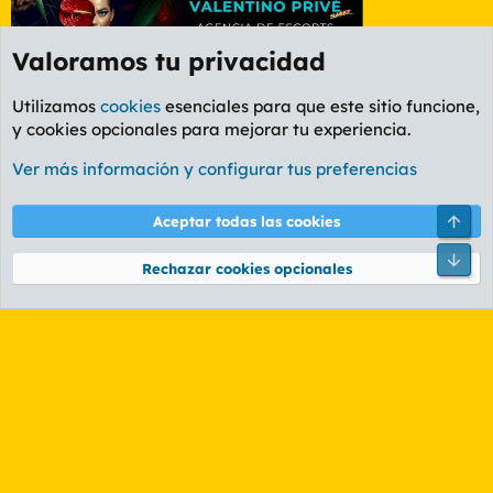
Valoramos tu privacidad
Utilizamos
cookies
esenciales para que este sitio funcione,
y cookies opcionales para mejorar tu experiencia.
Etiquetas
Ver más información y configurar tus preferencias
Cookies
PL OLDSTYLE AMARILLO
Cambiar fuente
Español (ES)
Arri
Aceptar todas las cookies
Contáctanos
Términos y reglas
Política de privacidad
Ayuda
R
Pie
S
Rechazar cookies opcionales
S
®
Community platform by XenForo
© 2010-2026 XenForo Ltd.