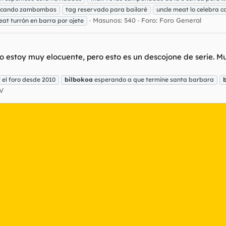
tocando zambombas
tag reservado para bailaré
uncle meat lo celebra c
Masunos: 540
Foro:
Foro General
eat turrón en barra por ojete
o estoy muy elocuente, pero esto es un descojone de serie. M
el foro desde 2010
bilbokoa
esperando a que termine santa barbara
TV