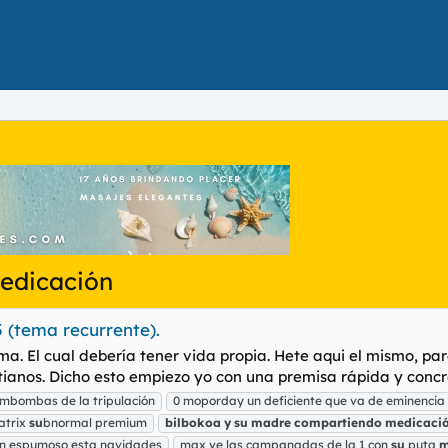
edicación
5 (tema recurrente).
a. El cual debería tener vida propia. Hete aqui el mismo, pa
stianos. Dicho esto empiezo yo con una premisa rápida y concre
mbombas de la tripulación
0 moporday un deficiente que va de eminencia
atrix
su
bnormal premium
bilbokoa
y
su
madre
compartiendo
medicaci
n espumoso esta navidades
max ve las campanadas de la 1 con
su
puta
m