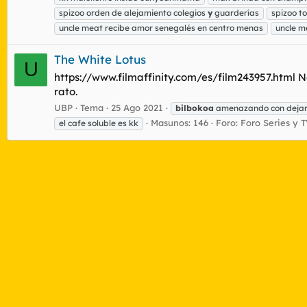
spizoo orden de alejamiento colegios
y
guarderías
spizoo 
uncle meat recibe amor senegalés en centro menas
uncle m
The White Lotus
U
https://www.filmaffinity.com/es/film243957.html N
rato.
UBP
Tema
25 Ago 2021
bilbokoa
amenazando con dejar 
Masunos: 146
Foro:
Foro Series y 
el cafe soluble es kk