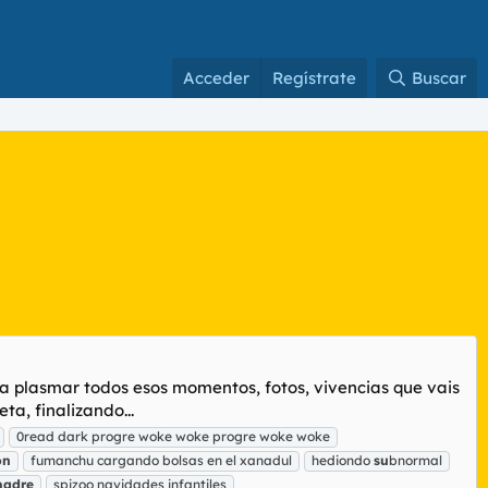
Acceder
Regístrate
Buscar
ra plasmar todos esos momentos, fotos, vivencias que vais
ta, finalizando...
0read dark progre woke woke progre woke woke
ón
fumanchu cargando bolsas en el xanadul
hediondo
su
bnormal
adre
spizoo navidades infantiles