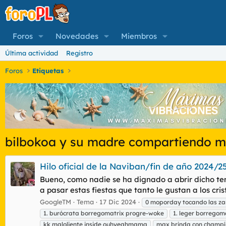
Foros
Novedades
Miembros
Última actividad
Registro
Foros
Etiquetas
bilbokoa y su madre compartiendo m
Hilo oficial de la Naviban/fin de año 2024/2
Bueno, como nadie se ha dignado a abrir dicho tem
a pasar estas fiestas que tanto le gustan a los cri
GoogleTM
Tema
17 Dic 2024
0 moporday tocando las za
1. burócrata borregomatrix progre-woke
1. leger borregom
kk maloliente inside ouhyeahmama
max brinda con champí