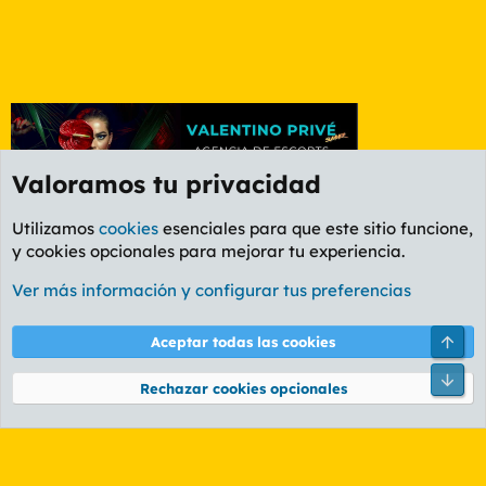
Valoramos tu privacidad
Utilizamos
cookies
esenciales para que este sitio funcione,
y cookies opcionales para mejorar tu experiencia.
Etiquetas
Ver más información y configurar tus preferencias
Cookies
PL OLDSTYLE AMARILLO
Cambiar fuente
Español (ES)
Arri
Aceptar todas las cookies
Contáctanos
Términos y reglas
Política de privacidad
Ayuda
R
Pie
S
Rechazar cookies opcionales
S
®
Community platform by XenForo
© 2010-2026 XenForo Ltd.