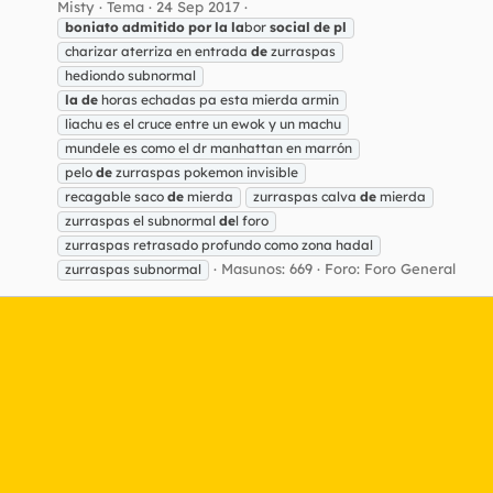
Misty
Tema
24 Sep 2017
boniato
admitido
por
la
la
bor
social
de
pl
charizar aterriza en entrada
de
zurraspas
hediondo subnormal
la
de
horas echadas pa esta mierda armin
liachu es el cruce entre un ewok y un machu
mundele es como el dr manhattan en marrón
pelo
de
zurraspas pokemon invisible
recagable saco
de
mierda
zurraspas calva
de
mierda
zurraspas el subnormal
de
l foro
zurraspas retrasado profundo como zona hadal
Masunos: 669
Foro:
Foro General
zurraspas subnormal