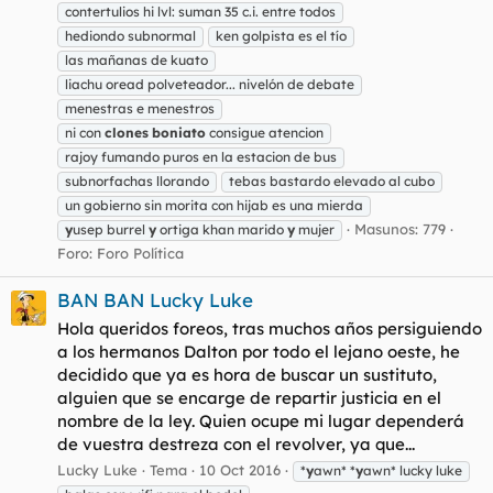
contertulios hi lvl: suman 35 c.i. entre todos
hediondo subnormal
ken golpista es el tío
las mañanas de kuato
liachu oread polveteador... nivelón de debate
menestras e menestros
ni con
clones
boniato
consigue atencion
rajoy fumando puros en la estacion de bus
subnorfachas llorando
tebas bastardo elevado al cubo
un gobierno sin morita con hijab es una mierda
Masunos: 779
y
usep burrel
y
ortiga khan marido
y
mujer
Foro:
Foro Política
BAN BAN Lucky Luke
Hola queridos foreos, tras muchos años persiguiendo
a los hermanos Dalton por todo el lejano oeste, he
decidido que ya es hora de buscar un sustituto,
alguien que se encarge de repartir justicia en el
nombre de la ley. Quien ocupe mi lugar dependerá
de vuestra destreza con el revolver, ya que...
Lucky Luke
Tema
10 Oct 2016
*
y
awn* *
y
awn* lucky luke