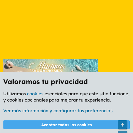
Valoramos tu privacidad
Utilizamos
cookies
esenciales para que este sitio funcione,
y cookies opcionales para mejorar tu experiencia.
Etiquetas
Ver más información y configurar tus preferencias
Cookies
PL OLDSTYLE AMARILLO
Cambiar fuente
Español (ES)
Arri
Aceptar todas las cookies
Contáctanos
Términos y reglas
Política de privacidad
Ayuda
R