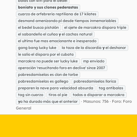
balas con wifi para el bedel
boniato
y
sus
clones
pederastas
cuarzo de orfebreria reptiliana de 17 kilates
desmond amenizando pl desde tiempos inmemoriables
el bedel busca pistolón
el ojete de marcokra dispara triple
el sabandeño el cuñao
y
el cachas natural
el ultimo fue mas emocionante e inesperado
gang bang lucky luke
la taza de la discordia
y
el deshonor
le salio el disparo por el cubata
marcokra no puede ser lucky luke
mp enviado
operación 'resucitando foro en declive' since 2007
pobresdamiselas es clon de torbe
pobresdamiselas es gallego
pobresdamiselas llorica
preparen la nave para velocidad absurda
tag antibalas
tag sin cuarzo
tiros al pie
todos a disparar a marcokra
Masunos: 756
Foro:
Foro
y
a ha durado más que el anterior
General