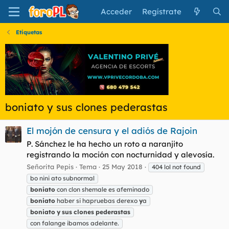
Acceder
Regístrate
Etiquetas
boniato y sus clones pederastas
El mojón de censura y el adiós de Rajoin
P. Sánchez le ha hecho un roto a naranjito
registrando la moción con nocturnidad y alevosía.
Señorita Pepis
Tema
25 May 2018
404 lol not found
bo nini ato subnormal
boniato
con clon shemale es afeminado
boniato
haber si hapruebas derexo
y
a
boniato
y
sus
clones
pederastas
con falange ibamos adelante.