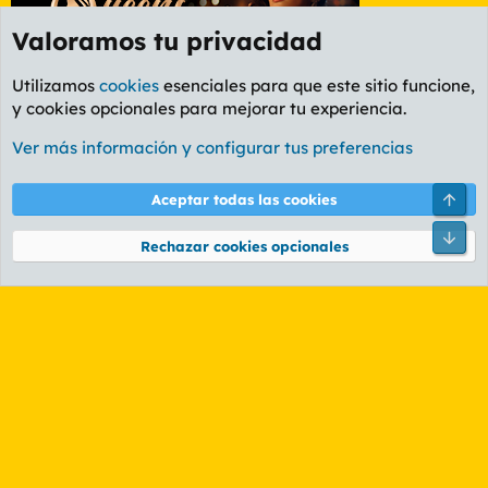
Valoramos tu privacidad
Utilizamos
cookies
esenciales para que este sitio funcione,
y cookies opcionales para mejorar tu experiencia.
Etiquetas
Ver más información y configurar tus preferencias
Cookies
PL OLDSTYLE AMARILLO
Cambiar fuente
Español (ES)
Arri
Aceptar todas las cookies
Contáctanos
Términos y reglas
Política de privacidad
Ayuda
R
Pie
S
Rechazar cookies opcionales
S
®
Community platform by XenForo
© 2010-2026 XenForo Ltd.