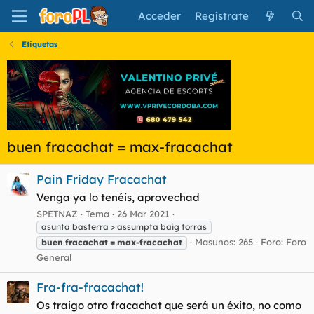
Acceder
Regístrate
Etiquetas
buen fracachat = max-fracachat
Pain Friday Fracachat
Venga ya lo tenéis, aprovechad
SPETNAZ
Tema
26 Mar 2021
asunta basterra > assumpta baig torras
Masunos: 265
Foro:
Foro
buen
fracachat
=
max-fracachat
General
Fra-fra-fracachat!
Os traigo otro fracachat que será un éxito, no como