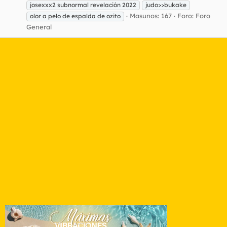
josexxx2 subnormal revelación 2022
judo>>bukake
Masunos: 167
Foro:
Foro
olor a pelo de espalda de ozito
General