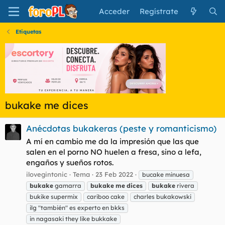
Acceder
Regístrate
Etiquetas
bukake me dices
Anécdotas bukakeras (peste y romanticismo)
A mí en cambio me da la impresión que las que
salen en el porno NO huelen a fresa, sino a lefa,
engaños y sueños rotos.
ilovegintonic
Tema
23 Feb 2022
bucake minuesa
bukake
gamarra
bukake
me
dices
bukake
rivera
bukike supermix
cariboo cake
charles bukakowski
ilg "también" es experto en bkks
in nagasaki they like bukkake