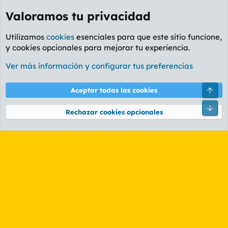
Valoramos tu privacidad
Utilizamos
cookies
esenciales para que este sitio funcione,
y cookies opcionales para mejorar tu experiencia.
Etiquetas
Ver más información y configurar tus preferencias
Cookies
PL OLDSTYLE AMARILLO
Cambiar fuente
Español (ES)
Arri
Aceptar todas las cookies
Contáctanos
Términos y reglas
Política de privacidad
Ayuda
R
Pie
S
Rechazar cookies opcionales
S
®
Community platform by XenForo
© 2010-2026 XenForo Ltd.