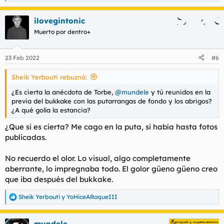
e
a
ilovegintonic
c
c
Muerto por dentro+
i
o
n
23 Feb 2022
#6
e
s
Sheik Yerbouti rebuznó:
:
¿Es cierta la anécdota de Torbe,
@mundele
y tú reunidos en la
previa del bukkake con las putarrangas de fondo y los abrigos?
¿A qué
golía
la estancia?
¿Que si es cierta? Me cago en la puta, si había hasta fotos
publicadas.
No recuerdo el olor. Lo visual, algo completamente
aberrante, lo impregnaba todo. El golor güeno güeno creo
que iba después del bukkake.
Sheik Yerbouti
y
YoHiceARoqueIII
R
e
a
mundele