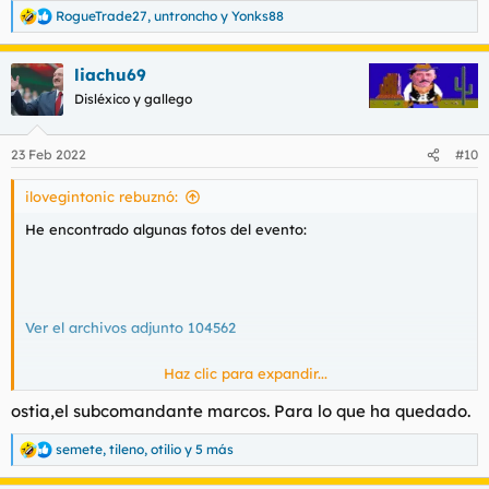
RogueTrade27
,
untroncho
y
Yonks88
R
e
a
liachu69
c
c
Disléxico y gallego
i
o
n
23 Feb 2022
#10
e
s
ilovegintonic rebuznó:
:
He encontrado algunas fotos del evento:
Ver el archivos adjunto 104562
Haz clic para expandir...
Muy chungo todo aquello, muy chungo.
ostia,el subcomandante marcos. Para lo que ha quedado.
semete
,
tileno
,
otilio
y 5 más
R
e