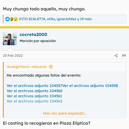
Muy chungo todo aquello, muy chungo.
VITO SCALETTA
,
otilio
,
ignaciofdez
y 19 más
R
e
a
cocreta2000
c
c
Maricón por oposición
i
o
n
23 Feb 2022
#9
e
s
ilovegintonic rebuznó:
:
He encontrado algunas fotos del evento:
Ver el archivos adjunto 104557
Ver el archivos adjunto 104558
Ver el archivos adjunto 104560
Ver el archivos adjunto 104561
Ver el archivos adjunto 104562
Haz clic para expandir...
Muy chungo todo aquello, muy chungo.
El casting lo recogieron en Plaza Elíptica?