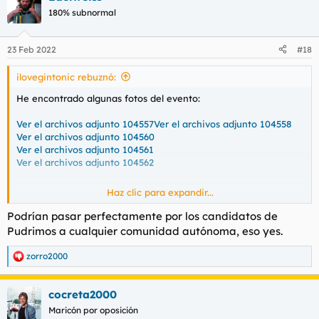
180% subnormal
23 Feb 2022
#18
ilovegintonic rebuznó:
He encontrado algunas fotos del evento:
Ver el archivos adjunto 104557
Ver el archivos adjunto 104558
Ver el archivos adjunto 104560
Ver el archivos adjunto 104561
Ver el archivos adjunto 104562
Haz clic para expandir...
Muy chungo todo aquello, muy chungo.
Podrían pasar perfectamente por los candidatos de
Pudrimos a cualquier comunidad autónoma, eso yes.
zorro2000
R
e
a
cocreta2000
c
c
Maricón por oposición
i