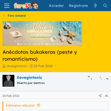
Acceder
Regístrate
Foro General
Anécdotas bukakeras (peste y
romanticismo)
I
F
ilovegintonic
23 Feb 2022
n
e
i
c
ilovegintonic
c
h
Muerto por dentro+
i
a
a
d
d
e
23 Feb 2022
#1
o
i
r
n
Edelweiss rebuznó:
d
i
e
c