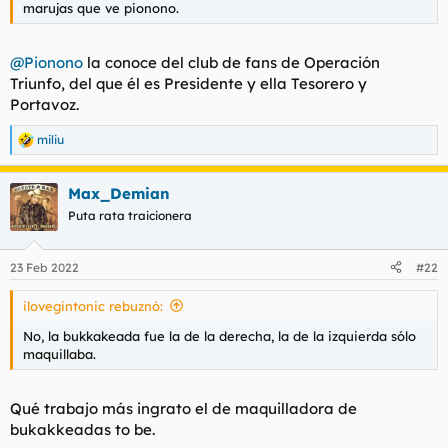
marujas que ve pionono.
@Pionono
la conoce del club de fans de Operación
Triunfo, del que él es Presidente y ella Tesorero y
Portavoz.
miliu
R
e
a
Max_Demian
c
c
Puta rata traicionera
i
o
n
23 Feb 2022
#22
e
s
ilovegintonic rebuznó:
:
No, la bukkakeada fue la de la derecha, la de la izquierda sólo
maquillaba.
Qué trabajo más ingrato el de maquilladora de
bukakkeadas to be
.