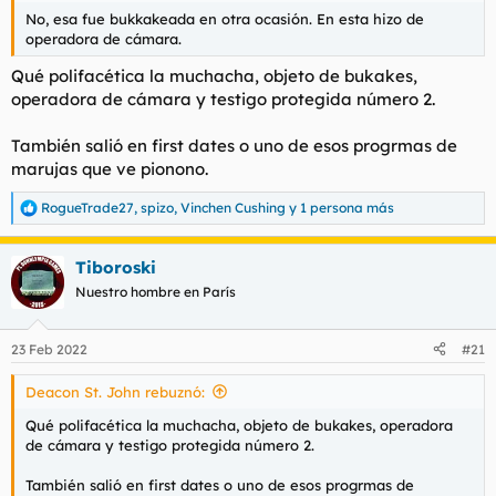
No, esa fue bukkakeada en otra ocasión. En esta hizo de
operadora de cámara.
Qué polifacética la muchacha, objeto de bukakes,
operadora de cámara y testigo protegida número 2.
También salió en first dates o uno de esos progrmas de
marujas que ve pionono.
RogueTrade27
,
spizo
,
Vinchen Cushing
y 1 persona más
R
e
a
Tiboroski
c
c
Nuestro hombre en París
i
o
n
23 Feb 2022
#21
e
s
Deacon St. John rebuznó:
:
Qué polifacética la muchacha, objeto de bukakes, operadora
de cámara y testigo protegida número 2.
También salió en first dates o uno de esos progrmas de