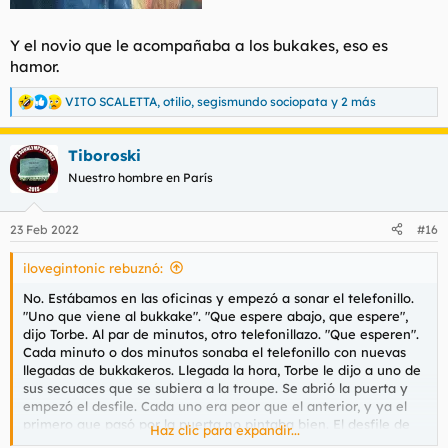
Y el novio que le acompañaba a los bukakes, eso es
hamor.
VITO SCALETTA
,
otilio
,
segismundo sociopata
y 2 más
R
e
a
Tiboroski
c
c
Nuestro hombre en París
i
o
n
23 Feb 2022
#16
e
s
ilovegintonic rebuznó:
:
No. Estábamos en las oficinas y empezó a sonar el telefonillo.
"Uno que viene al bukkake". "Que espere abajo, que espere",
dijo Torbe. Al par de minutos, otro telefonillazo. "Que esperen".
Cada minuto o dos minutos sonaba el telefonillo con nuevas
llegadas de bukkakeros. Llegada la hora, Torbe le dijo a uno de
sus secuaces que se subiera a la troupe. Se abrió la puerta y
empezó el desfile. Cada uno era peor que el anterior, y ya el
primero que pasó por la puerta no pintaba bien. El desfile de
Haz clic para expandir...
los horrores, la parada de los monstruos. Y, de postre, al final de