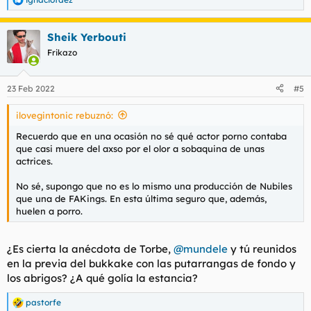
R
e
a
Sheik Yerbouti
c
c
Frikazo
i
o
n
23 Feb 2022
#5
e
s
ilovegintonic rebuznó:
:
Recuerdo que en una ocasión no sé qué actor porno contaba
que casi muere del axso por el olor a sobaquina de unas
actrices.
No sé, supongo que no es lo mismo una producción de Nubiles
que una de FAKings. En esta última seguro que, además,
huelen a porro.
¿Es cierta la anécdota de Torbe,
@mundele
y tú reunidos
en la previa del bukkake con las putarrangas de fondo y
los abrigos? ¿A qué
golía
la estancia?
pastorfe
R