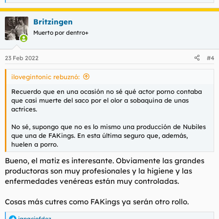
e
a
Britzingen
c
c
Muerto por dentro+
i
o
n
23 Feb 2022
#4
e
s
ilovegintonic rebuznó:
:
Recuerdo que en una ocasión no sé qué actor porno contaba
que casi muerte del saco por el olor a sobaquina de unas
actrices.
No sé, supongo que no es lo mismo una producción de Nubiles
que una de FAKings. En esta última seguro que, además,
huelen a porro.
Bueno, el matiz es interesante. Obviamente las grandes
productoras son muy profesionales y la higiene y las
enfermedades venéreas están muy controladas.
Cosas más cutres como FAKings ya serán otro rollo.
ignaciofdez