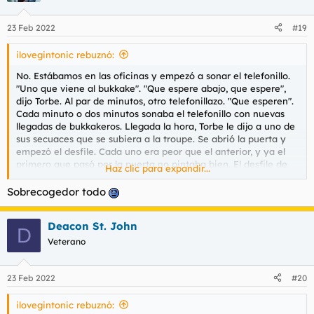
o
n
23 Feb 2022
#19
e
s
ilovegintonic rebuznó:
:
No. Estábamos en las oficinas y empezó a sonar el telefonillo.
"Uno que viene al bukkake". "Que espere abajo, que espere",
dijo Torbe. Al par de minutos, otro telefonillazo. "Que esperen".
Cada minuto o dos minutos sonaba el telefonillo con nuevas
llegadas de bukkakeros. Llegada la hora, Torbe le dijo a uno de
sus secuaces que se subiera a la troupe. Se abrió la puerta y
empezó el desfile. Cada uno era peor que el anterior, y ya el
primero que pasó por la puerta no pintaba bien. El desfile de
Haz clic para expandir...
los horrores, la parada de los monstruos. Y, de postre, al final de
toda la fila, Ozito. "Hostias, es Ozito", dijo
@mundele
,
Sobrecogedor todo
visiblemente emocionado.
Deacon St. John
Es uno de esos recuerdos que te persiguen toda la vida, la
D
verdad.
Veterano
23 Feb 2022
#20
ilovegintonic rebuznó: