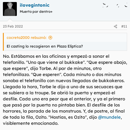
a
ilovegintonic
c
c
Muerto por dentro+
i
o
n
23 Feb 2022
#11
e
s
cocreta2000 rebuznó:
:
El casting lo recogieron en Plaza Elíptica?
No. Estábamos en las oficinas y empezó a sonar el
telefonillo. "Uno que viene al bukkake". "Que espere abajo,
que espere", dijo Torbe. Al par de minutos, otro
telefonillazo. "Que esperen". Cada minuto o dos minutos
sonaba el telefonillo con nuevas llegadas de bukkakeros.
Llegada la hora, Torbe le dijo a uno de sus secuaces que
se subiera a la troupe. Se abrió la puerta y empezó el
desfile. Cada uno era peor que el anterior, y ya el primero
que pasó por la puerta no pintaba bien. El desfile de los
horrores, la parada de los monstruos. Y, de postre, al final
de toda la fila, Ozito. "Hostias, es Ozito", dijo
@mundele
,
visiblemente emocionado.