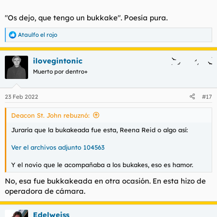
toda la fila, Ozito. "Hostias, es Ozito", dijo
@mundele
,
visiblemente emocionado.
"Os dejo, que tengo un bukkake". Poesía pura.
Es uno de esos recuerdos que te persiguen toda la vida, la
Ataulfo el rojo
R
verdad.
e
a
ilovegintonic
c
c
Muerto por dentro+
i
o
n
23 Feb 2022
#17
e
s
Deacon St. John rebuznó:
:
Juraría que la bukakeada fue esta, Reena Reid o algo así:
Ver el archivos adjunto 104563
Y el novio que le acompañaba a los bukakes, eso es hamor.
No, esa fue bukkakeada en otra ocasión. En esta hizo de
operadora de cámara.
Edelweiss