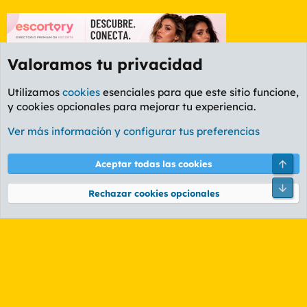
Valoramos tu privacidad
Utilizamos
cookies
esenciales para que este sitio funcione,
y cookies opcionales para mejorar tu experiencia.
Foro General
Ver más información y configurar tus preferencias
Cookies
PL OLDSTYLE AMARILLO
Cambiar fuente
Español (ES)
Arri
Aceptar todas las cookies
Contáctanos
Términos y reglas
Política de privacidad
Ayuda
R
Pie
S
Rechazar cookies opcionales
S
®
Community platform by XenForo
© 2010-2026 XenForo Ltd.