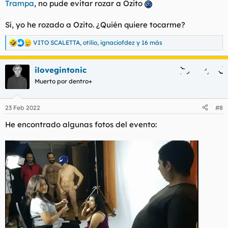
Trampa
, no pude evitar rozar a Ozito
Sí, yo he rozado a Ozito. ¿Quién quiere tocarme?
VITO SCALETTA
,
otilio
,
ignaciofdez
y 16 más
R
e
a
ilovegintonic
c
c
Muerto por dentro+
i
o
n
23 Feb 2022
#8
e
s
He encontrado algunas fotos del evento:
: