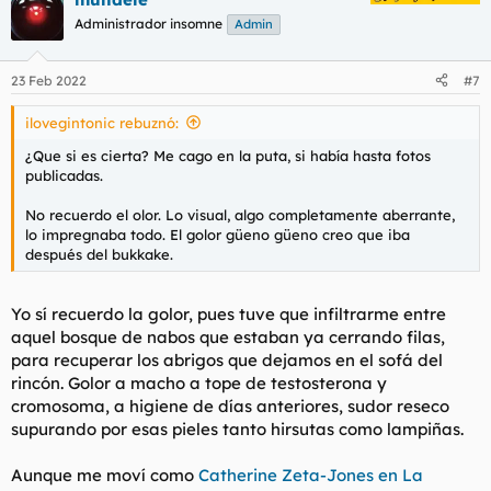
c
c
Administrador insomne
Admin
i
o
n
23 Feb 2022
#7
e
s
ilovegintonic rebuznó:
:
¿Que si es cierta? Me cago en la puta, si había hasta fotos
publicadas.
No recuerdo el olor. Lo visual, algo completamente aberrante,
lo impregnaba todo. El golor güeno güeno creo que iba
después del bukkake.
Yo sí recuerdo la golor, pues tuve que infiltrarme entre
aquel bosque de nabos que estaban ya cerrando filas,
para recuperar los abrigos que dejamos en el sofá del
rincón. Golor a macho a tope de testosterona y
cromosoma, a higiene de días anteriores, sudor reseco
supurando por esas pieles tanto hirsutas como lampiñas.
Aunque me moví como
Catherine Zeta-Jones en
La