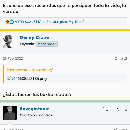
Es uno de esos recuerdos que te persiguen toda la vida, la
verdad.
VITO SCALETTA
,
otilio
,
Jorge2019
y 10 más
R
e
a
Denny Crane
c
c
Leyenda
Moderador
i
o
n
23 Feb 2022
#12
e
s
ilovegintonic rebuznó:
:
¿Éstas fueron las bukkakeadas?
ilovegintonic
Muerto por dentro+
23 Feb 2022
#13