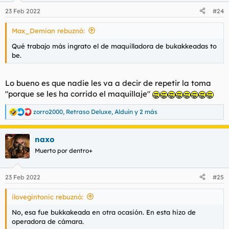
n
23 Feb 2022
#24
e
s
Max_Demian rebuznó:
:
Qué trabajo más ingrato el de maquilladora de
bukakkeadas to
be
.
Lo bueno es que nadie les va a decir de repetir la toma
"porque se les ha corrido el maquillaje"
zorro2000
,
Retraso Deluxe
,
Alduin
y 2 más
R
e
a
naxo
c
c
Muerto por dentro+
i
o
n
23 Feb 2022
#25
e
s
ilovegintonic rebuznó:
:
No, esa fue bukkakeada en otra ocasión. En esta hizo de
operadora de cámara.