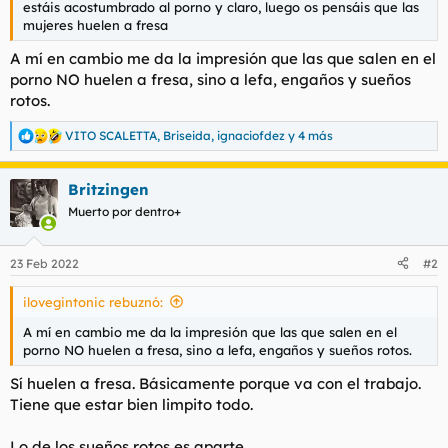
estáis acostumbrado al porno y claro, luego os pensáis que las
l
i
mujeres huelen a fresa
t
o
e
A mí en cambio me da la impresión que las que salen en el
m
porno NO huelen a fresa, sino a lefa, engaños y sueños
a
rotos.
VITO SCALETTA
,
Briseida
,
ignaciofdez
y 4 más
R
e
a
Britzingen
c
c
Muerto por dentro+
i
o
n
23 Feb 2022
#2
e
s
ilovegintonic rebuznó:
:
A mí en cambio me da la impresión que las que salen en el
porno NO huelen a fresa, sino a lefa, engaños y sueños rotos.
Sí huelen a fresa. Básicamente porque va con el trabajo.
Tiene que estar bien limpito todo.
Lo de los sueños rotos es aparte.