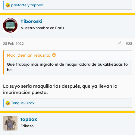
pastorfe
y
topbox
R
e
a
Tiboroski
c
c
Nuestro hombre en París
i
o
n
23 Feb 2022
#23
e
s
Max_Demian rebuznó:
:
Qué trabajo más ingrato el de maquilladora de
bukakkeadas to
be
.
Lo suyo sería maquillarlas después, que ya llevan la
imprimación puesta.
Tongue-Block
R
e
a
topbox
c
c
Frikazo
i
o