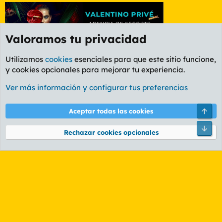
Valoramos tu privacidad
Utilizamos
cookies
esenciales para que este sitio funcione,
y cookies opcionales para mejorar tu experiencia.
Etiquetas
Ver más información y configurar tus preferencias
Cookies
PL OLDSTYLE AMARILLO
Cambiar fuente
Español (ES)
Arri
Aceptar todas las cookies
Contáctanos
Términos y reglas
Política de privacidad
Ayuda
R
Pie
S
Rechazar cookies opcionales
S
®
Community platform by XenForo
© 2010-2026 XenForo Ltd.