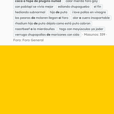
caca
a
tope
de
plugins
nulled
color mierda foro gay
con pablopl se vivía mejor
ediondo chupaguebo
el fin
hediondo subnormal
hijo
de
puta
i love pollas en vinagre
las peoras
de
mclaren llegan
a
l foro
olor
a
cuero insoportable
rhodium hijo
de
puta déjalo como está puto cabron
roastbeef
a
la mierdauñas
tags con mayúsculas ya joder
Masunos: 359
verruga chupapollas
de
maricones con sida
Foro:
Foro General