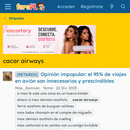
Acceder
Regístrate
Etiquetas
cacar airways
Opinión impopular: el 95% de viajes
[RETARDS]
en avión son innecesarios y prescindibles
Max_Demian
Tema
22 Dic 2023
a max le sale una caca en un huevo kinder
ahora sí max demian azafato
cacar
airways
ferris azafato de burguer-airlines
max bebe champín en el cumple de miguelín
max demian azafato de vueling
max saltando a la comba con su amigo invisible