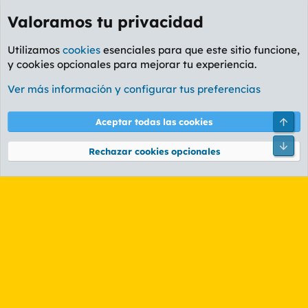
Valoramos tu privacidad
Utilizamos
cookies
esenciales para que este sitio funcione,
y cookies opcionales para mejorar tu experiencia.
Etiquetas
Ver más información y configurar tus preferencias
Cookies
PL OLDSTYLE AMARILLO
Cambiar fuente
Español (ES)
Arri
Aceptar todas las cookies
Contáctanos
Términos y reglas
Política de privacidad
Ayuda
R
Pie
S
Rechazar cookies opcionales
S
®
Community platform by XenForo
© 2010-2026 XenForo Ltd.