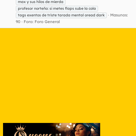
max y sus hilos de mierda
profesor norteño: si metes flaps sube la cola
Masunos:
tags exentos de triste tarada mental oread dark
90
Foro:
Foro General