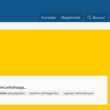
Acceder
Regístrate
Buscar
rc.whatsapp...
pitán
pescapollas
capitan pintagordas
capitan retardanova