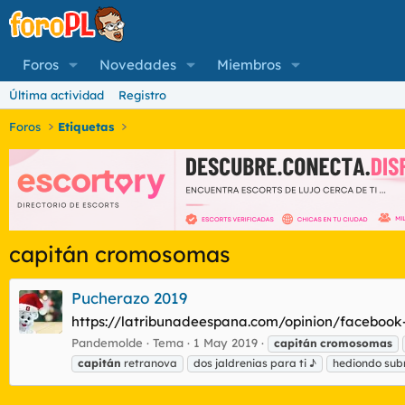
Foros
Novedades
Miembros
Última actividad
Registro
Foros
Etiquetas
capitán cromosomas
Pucherazo 2019
https://latribunadeespana.com/opinion/facebook-
Pandemolde
Tema
1 May 2019
capitán
cromosomas
capitán
retranova
dos jaldrenias para ti ♪
hediondo sub