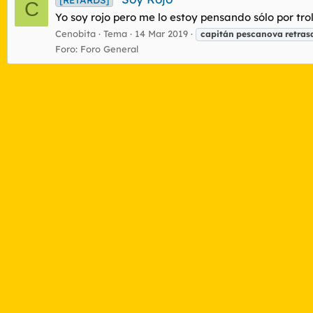
C
Yo soy rojo pero me lo estoy pensando sólo por trole
Cenobita
Tema
14 Mar 2019
capitán
pescanova
retras
Foro:
Foro General