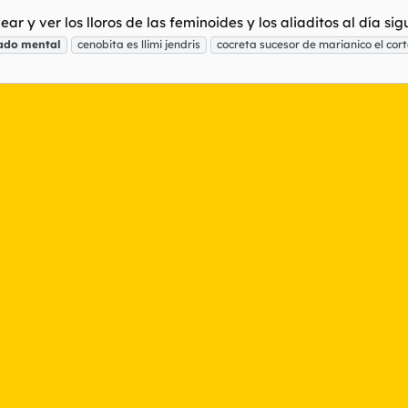
ar y ver los lloros de las feminoides y los aliaditos al día sig
ado
mental
cenobita es llimi jendris
cocreta sucesor de marianico el cor