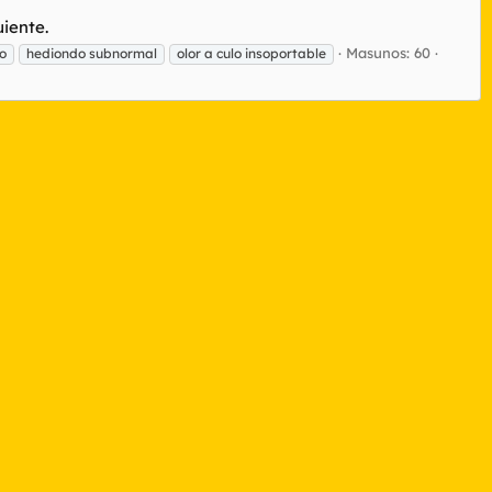
uiente.
Masunos: 60
to
hediondo subnormal
olor a culo insoportable