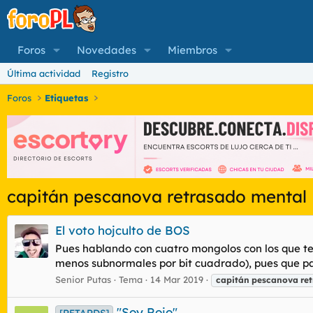
Foros
Novedades
Miembros
Última actividad
Registro
Foros
Etiquetas
capitán pescanova retrasado mental
El voto hojculto de BOS
Pues hablando con cuatro mongolos con los que teng
menos subnormales por bit cuadrado), pues que pas
Senior Putas
Tema
14 Mar 2019
capitán
pescanova
re
"Soy Rojo"
[RETARDS]