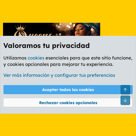
Valoramos tu privacidad
Utilizamos
cookies
esenciales para que este sitio funcione,
y cookies opcionales para mejorar tu experiencia.
Etiquetas
Ver más información y configurar tus preferencias
Cookies
PL OLDSTYLE AMARILLO
Cambiar fuente
Español (ES)
Arri
Aceptar todas las cookies
Contáctanos
Términos y reglas
Política de privacidad
Ayuda
R
Pie
S
Rechazar cookies opcionales
S
®
Community platform by XenForo
© 2010-2026 XenForo Ltd.