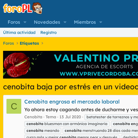
Foros
Novedades
Miembros
Última actividad
Registro
Foros
Etiquetas
cenobita baja por estrés en un video
Cenobita engrosa el mercado laboral
C
Yo ahora estoy cagando antes de ducharme y vestir
Cenobita
Tema
13 Jul 2020
betatester de torreznos y 
cenobita
bluesman con armónica imaginaria
cenobita
en
g
cenobita
meando
cenobita
menstruando 28 días cada me
curro más y mejor
cenobita
menos peor y después
deshidr