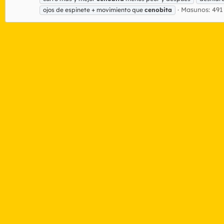
Masunos: 491
ojos de espinete + movimiento que
cenobita