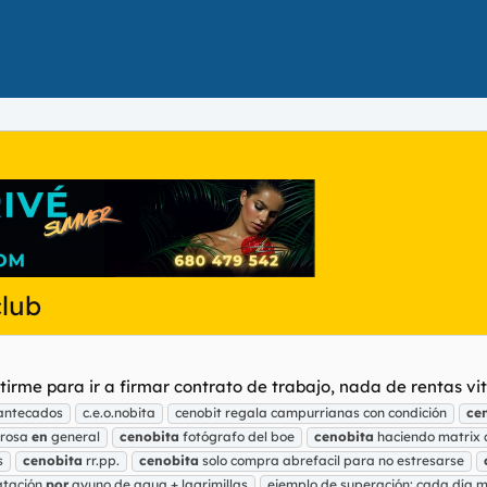
club
me para ir a firmar contrato de trabajo, nada de rentas vit
mantecados
c.e.o.nobita
cenobit regala campurrianas con condición
ce
rosa
en
general
cenobita
fotógrafo del boe
cenobita
haciendo matrix 
s
cenobita
rr.pp.
cenobita
solo compra abrefacil para no estresarse
atación
por
ayuno de agua + lagrimillas
ejemplo de superación: cada día 