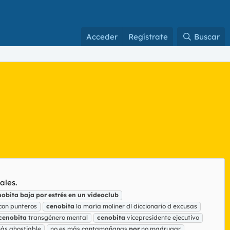
Acceder
Regístrate
Buscar
ales.
nobita
baja
por
estrés
en
un
videoclub
con punteros
cenobita
la maría moliner dl diccionario d excusas
cenobita
transgénero mental
cenobita
vicepresidente ejecutivo
más ahostiable
no es más cantamañanas
por
no madrugar