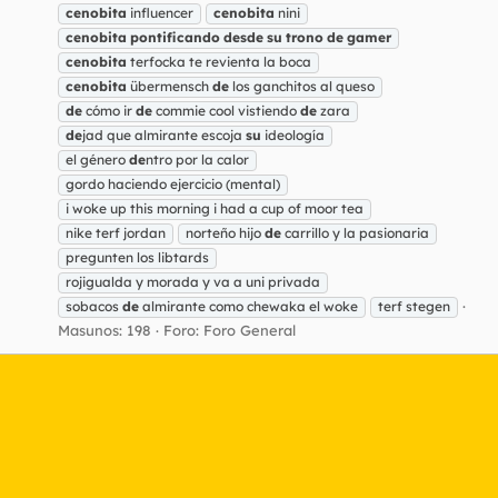
cenobita
influencer
cenobita
nini
cenobita
pontificando
desde
su
trono
de
gamer
cenobita
terfocka te revienta la boca
cenobita
übermensch
de
los ganchitos al queso
de
cómo ir
de
commie cool vistiendo
de
zara
de
jad que almirante escoja
su
ideología
el género
de
ntro por la calor
gordo haciendo ejercicio (mental)
i woke up this morning i had a cup of moor tea
nike terf jordan
norteño hijo
de
carrillo y la pasionaria
pregunten los libtards
rojigualda y morada y va a uni privada
sobacos
de
almirante como chewaka el woke
terf stegen
Masunos: 198
Foro:
Foro General