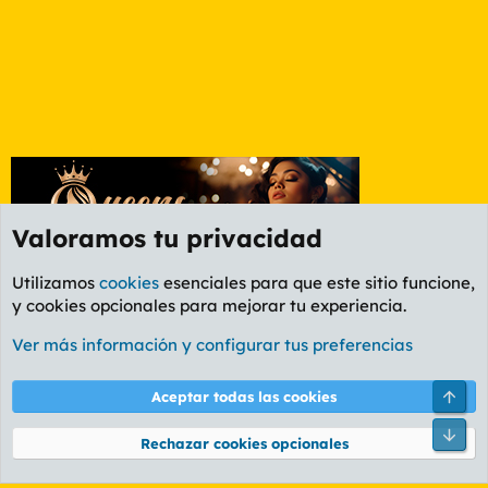
Valoramos tu privacidad
Utilizamos
cookies
esenciales para que este sitio funcione,
y cookies opcionales para mejorar tu experiencia.
Etiquetas
Ver más información y configurar tus preferencias
Cookies
PL OLDSTYLE AMARILLO
Cambiar fuente
Español (ES)
Arri
Aceptar todas las cookies
Contáctanos
Términos y reglas
Política de privacidad
Ayuda
R
Pie
S
Rechazar cookies opcionales
S
®
Community platform by XenForo
© 2010-2026 XenForo Ltd.