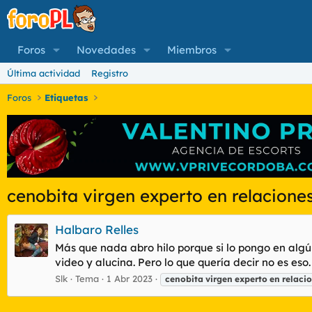
Foros
Novedades
Miembros
Última actividad
Registro
Foros
Etiquetas
cenobita virgen experto en relacione
Halbaro Relles
Más que nada abro hilo porque si lo pongo en algú
video y alucina. Pero lo que quería decir no es es
Slk
Tema
1 Abr 2023
cenobita
virgen
experto
en
relaci