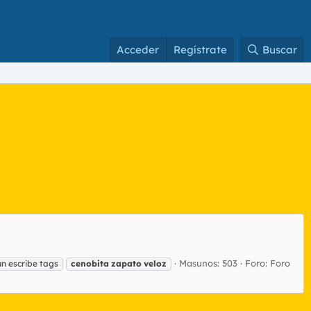
Acceder
Regístrate
Buscar
Masunos: 503
Foro:
Foro
ún escribe tags
cenobita
zapato
veloz