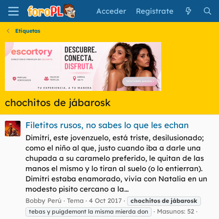
Acceder
Regístrate
Etiquetas
chochitos de jábarosk
Filetitos rusos, no sabes lo que les echan
Dimitri, este jovenzuelo, está triste, desilusionado;
como el niño al que, justo cuando iba a darle una
chupada a su caramelo preferido, le quitan de las
manos el mismo y lo tiran al suelo (o lo entierran).
Dimitri estaba enamorado, vivía con Natalia en un
modesto pisito cercano a la...
Bobby Perú
Tema
4 Oct 2017
chochitos
de
jábarosk
Masunos: 52
tebas y puigdemont la misma mierda don