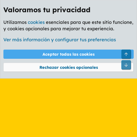
Valoramos tu privacidad
Utilizamos
cookies
esenciales para que este sitio funcione,
y cookies opcionales para mejorar tu experiencia.
Etiquetas
Ver más información y configurar tus preferencias
Cookies
PL OLDSTYLE AMARILLO
Cambiar fuente
Español (ES)
Arri
Aceptar todas las cookies
Contáctanos
Términos y reglas
Política de privacidad
Ayuda
R
Pie
S
Rechazar cookies opcionales
S
®
Community platform by XenForo
© 2010-2026 XenForo Ltd.