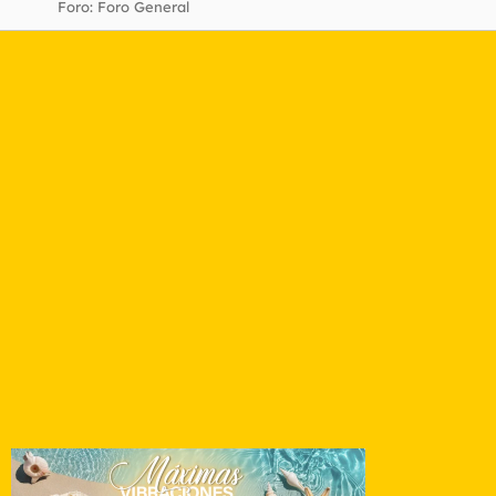
Foro:
Foro General