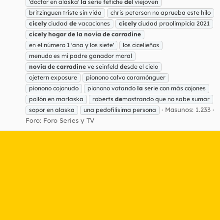
'doctor en alaska'
la
serie fetiche
de
l viejoven
britzinguen triste sin vida
chris peterson no aprueba este hilo
cicely
ciudad
de
vacaciones
cicely
ciudad praolimpicia 2021
cicely
hogar
de
la
novia
de
carradine
en el número 1 'ana y los siete'
los cicelieños
menudo es mi padre ganador moral
novia
de
carradine
ve seinfeld
de
sde el cielo
ojetern exposure
pionono calvo caramónguer
pionono cojonudo
pionono votando
la
serie con más cojones
pollón en marlaska
roberts
de
mostrando que no sabe sumar
Masunos: 1.233
sopor en alaska
una pedofilísima persona
Foro:
Foro Series y TV