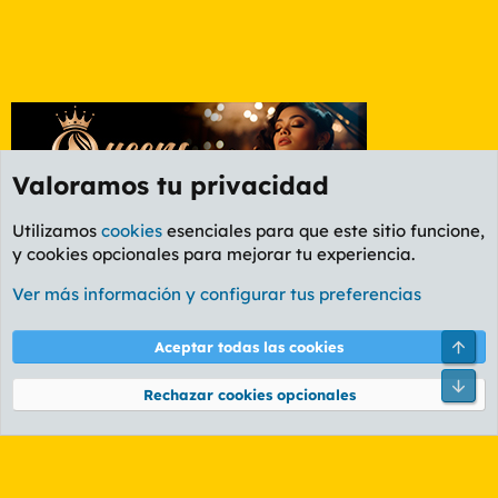
Valoramos tu privacidad
Utilizamos
cookies
esenciales para que este sitio funcione,
y cookies opcionales para mejorar tu experiencia.
Etiquetas
Ver más información y configurar tus preferencias
Cookies
PL OLDSTYLE AMARILLO
Cambiar fuente
Español (ES)
Arri
Aceptar todas las cookies
Contáctanos
Términos y reglas
Política de privacidad
Ayuda
R
Pie
S
Rechazar cookies opcionales
S
®
Community platform by XenForo
© 2010-2026 XenForo Ltd.