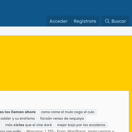
Acceder
Regístrate
Buscar
os
los
llaman
ahora
como come el mulo caga el culo
 adder y su erotismo
faraón venas de sequoya
más
ciclos
que el cine doré
mejor bajo por las escaleras
Masunos: 1.255
Foro:
Manfloros, mancuernas y
rroz con pollo