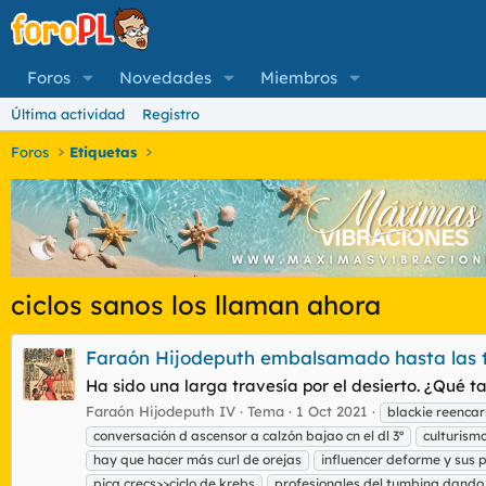
Foros
Novedades
Miembros
Última actividad
Registro
Foros
Etiquetas
ciclos sanos los llaman ahora
Faraón Hijodeputh embalsamado hasta las t
Ha sido una larga travesía por el desierto. ¿Qué t
Faraón Hijodeputh IV
Tema
1 Oct 2021
blackie reenca
conversación d ascensor a calzón bajao cn el dl 3º
culturism
hay que hacer más curl de orejas
influencer deforme y sus p
pica crecs>>ciclo de krebs
profesionales del tumbing dando 