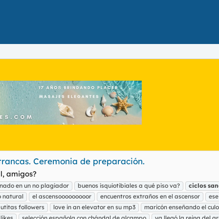
rancas. Ceremonia de preparación.
al, amigos?
rnado en un no plagiador
buenos isquiotibiales a qué piso va?
ciclos
san
o natural
el ascensooooooooor
encuentros extraños en el ascensor
ese
utitas followers
love in an elevator en su mp3
maricón enseñando el culo
likes
selección española con chándal de alcampo
ya llegó la reina del a