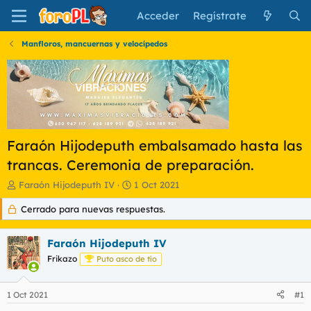
Acceder
Regístrate
Manfloros, mancuernas y velocípedos
Faraón Hijodeputh embalsamado hasta las
trancas. Ceremonia de preparación.
I
F
Faraón Hijodeputh IV
1 Oct 2021
n
e
Cerrado para nuevas respuestas.
i
c
c
h
i
a
Faraón Hijodeputh IV
a
d
d
Frikazo
e
Puto asco de tío
o
i
r
n
1 Oct 2021
#1
d
i
e
c