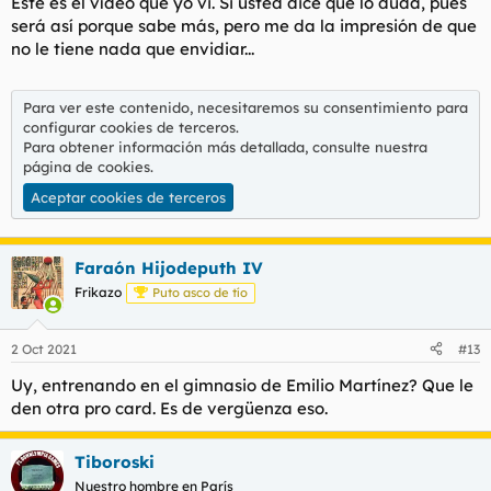
Este es el vídeo que yo vi. Si usted dice que lo duda, pues
será así porque sabe más, pero me da la impresión de que
no le tiene nada que envidiar...
Para ver este contenido, necesitaremos su consentimiento para
configurar cookies de terceros.
Para obtener información más detallada, consulte nuestra
página de cookies
.
Aceptar cookies de terceros
Faraón Hijodeputh IV
Frikazo
Puto asco de tío
2 Oct 2021
#13
Uy, entrenando en el gimnasio de Emilio Martínez? Que le
den otra pro card. Es de vergüenza eso.
Tiboroski
Nuestro hombre en París