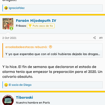
ignaciofdez
R
e
a
Faraón Hijodeputh IV
c
c
Frikazo
Puto asco de tío
i
o
n
2 Oct 2021
#9
e
s
ensaladadeestacas rebuznó:
:
Y yo que esperaba que con el cobi hubieras dejado las drogas...
Y lo hice. El fin de semana que declararon el estado de
alarma tenía que empezar la preparación para el 2020. Un
calvario absoluto.
El socio de Diego
R
e
a
Tiboroski
c
c
Nuestro hombre en París