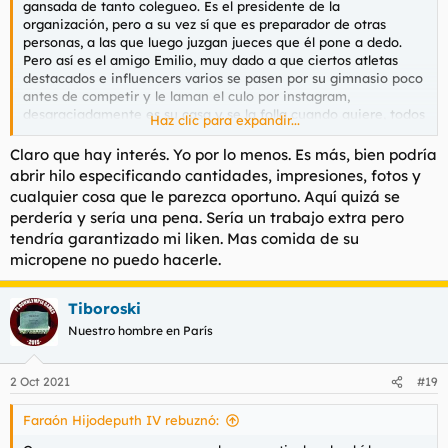
gansada de tanto colegueo. Es el presidente de la
organización, pero a su vez sí que es preparador de otras
personas, a las que luego juzgan jueces que él pone a dedo.
Pero así es el amigo Emilio, muy dado a que ciertos atletas
destacados e influencers varios se pasen por su gimnasio poco
antes de competir y le laman el culo por instagram,
desgraciadamente es su casa y se la folla cuando quiere, todos
Haz clic para expandir...
lo aceptan y pasan por el tubo porque es lo que hay, con
muchos asteriscos y puntualizaciones. Quiere implementar el
Claro que hay interés. Yo por lo menos. Es más, bien podría
rollo que se trae Weinberger en Estados Unidos, pero en
abrir hilo especificando cantidades, impresiones, fotos y
versión Hacendado. Estremecedor.
cualquier cosa que le parezca oportuno. Aquí quizá se
perdería y sería una pena. Sería un trabajo extra pero
tendría garantizado mi liken. Mas comida de su
micropene no puedo hacerle.
Pues según el día. Está claro que he mejorado todo lo que me
ha sido posible y creo que si saco el punto que tengo que
sacar no tengo por qué ir con miedo a nadie, pero como
Tiboroski
siempre eso depende de quien te pongan al lado.
Nuestro hombre en París
Luego quizás cuento un poco el tema de la preparación si la
gente está interesada y todo eso.
2 Oct 2021
#19
Faraón Hijodeputh IV rebuznó: