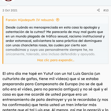
i
o
n
2 Oct 2021
#10
e
s
Faraón Hijodeputh IV rebuznó:
:
Desde cuándo es menospreciada en esta casa la apología y
ostentación de la cutrez? Me parecería de muy mal gusto que
en un mundo plagado de tráfico sexual, racismo institucional y
ardor estomacal, soliviantara la sana práctica del domingueo
con unas chancletas rosas, las cuales por cierto son
comodísimas y cuyo uso personalmente siempre he, no
únicamente, tolerado, sino incluso defendido y apoyado.
Haz clic para expandir...
Faltaría más.
El otro día me topé en Yutuf con un tal Luis García (un
culturista de gafas, tiene mil vídeos) que si se estaba
preparando para Campeonato de Europa (no se de qué
año era el vídeo, pero no parecía antiguo) y no sé qué y el
caso es que me acordé de usted porque era un
entrenamiento de pata destroyer y yo le recordaba (y nos
ha confirmado) que tenía usted un tren inferior más
potente que el tal Luis ese. Al menos, así me lo pareció y lo