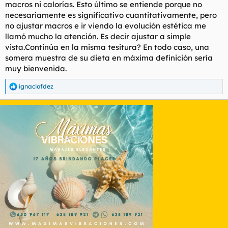
macros ni calorías. Esto último se entiende porque no
necesariamente es significativo cuantitativamente, pero
no ajustar macros e ir viendo la evolución estética me
llamó mucho la atención. Es decir ajustar a simple
vista.Continúa en la misma tesitura? En todo caso, una
somera muestra de su dieta en máxima definición sería
muy bienvenida.
ignaciofdez
R
e
a
c
c
i
o
n
e
s
: