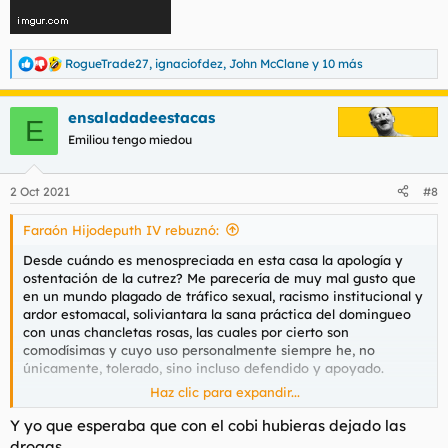
RogueTrade27
,
ignaciofdez
,
John McClane
y 10 más
R
e
a
ensaladadeestacas
c
E
c
Emiliou tengo miedou
i
o
n
2 Oct 2021
#8
e
s
Faraón Hijodeputh IV rebuznó:
:
Desde cuándo es menospreciada en esta casa la apología y
ostentación de la cutrez? Me parecería de muy mal gusto que
en un mundo plagado de tráfico sexual, racismo institucional y
ardor estomacal, soliviantara la sana práctica del domingueo
con unas chancletas rosas, las cuales por cierto son
comodísimas y cuyo uso personalmente siempre he, no
únicamente, tolerado, sino incluso defendido y apoyado.
Haz clic para expandir...
Y yo que esperaba que con el cobi hubieras dejado las
Faltaría más.
drogas...