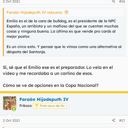
2 Oct 2021
#16
e
s
Faraón Hijodeputh IV rebuznó:
:
Emilio es el de la cara de bulldog, es el presidente de la NPC
España, un arribista y un mafioso del que se cuentan muchas
cosas y ninguna buena. La última es que vende pro cards al
mejor postor.
Es un circo esto. Y pensar que lo vimos como una alternativa al
déspota del Santonja.
Sí, sé que el Emilio ese es el preparador. Lo veía en el
video y me recordaba a un carlino de esos.
Cómo se ve de opciones en la Copa Nacional?
Faraón Hijodeputh IV
Frikazo
Puto asco de tío
2 Oct 2021
#17