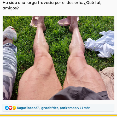
Ha sido una larga travesía por el desierto. ¿Qué tal,
l
i
amigos?
t
o
e
m
a
RogueTrade27
,
ignaciofdez
,
patizambo
y 11 más
R
e