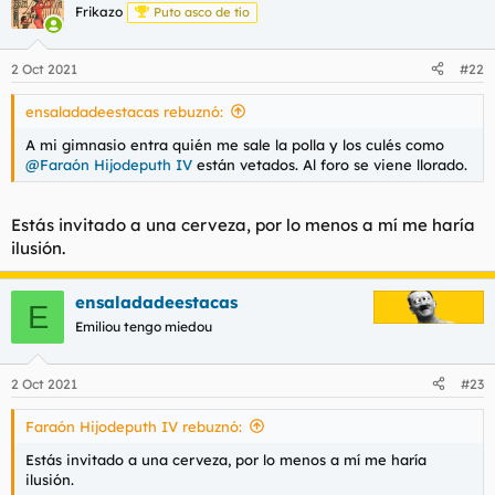
Frikazo
Puto asco de tío
2 Oct 2021
#22
ensaladadeestacas rebuznó:
A mi gimnasio entra quién me sale la polla y los culés como
@Faraón Hijodeputh IV
están vetados. Al foro se viene llorado.
Estás invitado a una cerveza, por lo menos a mí me haría
ilusión.
ensaladadeestacas
E
Emiliou tengo miedou
2 Oct 2021
#23
Faraón Hijodeputh IV rebuznó:
Estás invitado a una cerveza, por lo menos a mí me haría
ilusión.