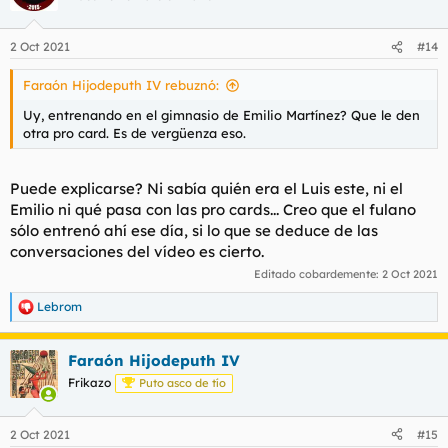
2 Oct 2021
#14
Faraón Hijodeputh IV rebuznó:
Uy, entrenando en el gimnasio de Emilio Martínez? Que le den
otra pro card. Es de vergüenza eso.
Puede explicarse? Ni sabía quién era el Luis este, ni el
Emilio ni qué pasa con las pro cards... Creo que el fulano
sólo entrenó ahí ese día, si lo que se deduce de las
conversaciones del vídeo es cierto.
Editado cobardemente:
2 Oct 2021
Lebrom
R
e
a
Faraón Hijodeputh IV
c
c
Frikazo
Puto asco de tío
i
o
n
2 Oct 2021
#15
e