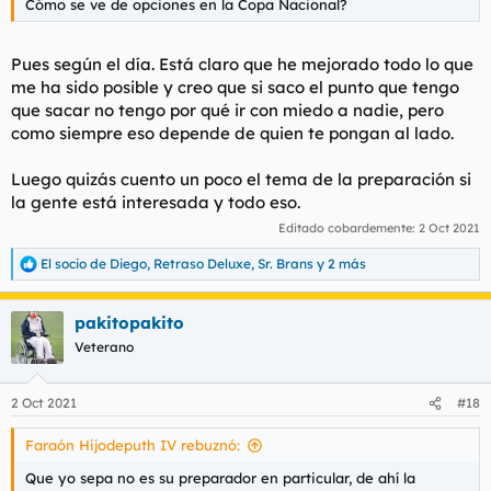
Cómo se ve de opciones en la Copa Nacional?
Pues según el día. Está claro que he mejorado todo lo que
me ha sido posible y creo que si saco el punto que tengo
que sacar no tengo por qué ir con miedo a nadie, pero
como siempre eso depende de quien te pongan al lado.
Luego quizás cuento un poco el tema de la preparación si
la gente está interesada y todo eso.
Editado cobardemente:
2 Oct 2021
El socio de Diego
,
Retraso Deluxe
,
Sr. Brans
y 2 más
R
e
a
pakitopakito
c
c
Veterano
i
o
n
2 Oct 2021
#18
e
s
Faraón Hijodeputh IV rebuznó:
:
Que yo sepa no es su preparador en particular, de ahí la