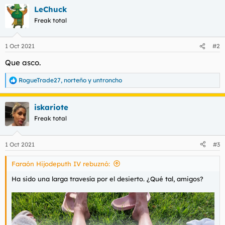
a
LeChuck
c
c
Freak total
i
o
n
1 Oct 2021
#2
e
s
Que asco.
:
RogueTrade27
,
norteño
y
untroncho
R
e
a
iskariote
c
c
Freak total
i
o
n
1 Oct 2021
#3
e
s
Faraón Hijodeputh IV rebuznó:
:
Ha sido una larga travesía por el desierto. ¿Qué tal, amigos?