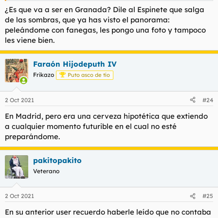
¿Es que va a ser en Granada? Dile al Espinete que salga
de las sombras, que ya has visto el panorama:
peleándome con fanegas, les pongo una foto y tampoco
les viene bien.
Faraón Hijodeputh IV
Frikazo
Puto asco de tío
2 Oct 2021
#24
En Madrid, pero era una cerveza hipotética que extiendo
a cualquier momento futurible en el cual no esté
preparándome.
pakitopakito
Veterano
2 Oct 2021
#25
En su anterior user recuerdo haberle leído que no contaba