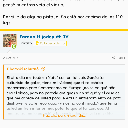
pensé mientras veía el vidrio.
Por si le da alguna pista, el tío está por encima de los 110
kgs.
Faraón Hijodeputh IV
Frikazo
Puto asco de tío
2 Oct 2021
#11
Tiboroski rebuznó:
El otro día me topé en Yutuf con un tal Luis García (un
culturista de gafas, tiene mil vídeos) que si se estaba
preparando para Campeonato de Europa (no se de qué año
era el vídeo, pero no parecía antiguo) y no sé qué y el caso es
que me acordé de usted porque era un entrenamiento de pata
destroyer y yo le recordaba (y nos ha confirmado) que tenía
usted un tren inferior más potente que el tal Luis ese. Al
menos, así me lo pareció y lo pensé mientras veía el vidrio.
Haz clic para expandir...
Por si le da alguna pista, el tío está por encima de los 110 kgs.