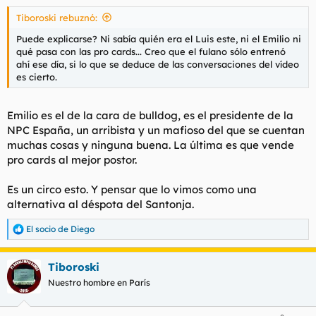
s
Tiboroski rebuznó:
:
Puede explicarse? Ni sabía quién era el Luis este, ni el Emilio ni
qué pasa con las pro cards... Creo que el fulano sólo entrenó
ahí ese día, si lo que se deduce de las conversaciones del vídeo
es cierto.
Emilio es el de la cara de bulldog, es el presidente de la
NPC España, un arribista y un mafioso del que se cuentan
muchas cosas y ninguna buena. La última es que vende
pro cards al mejor postor.
Es un circo esto. Y pensar que lo vimos como una
alternativa al déspota del Santonja.
El socio de Diego
R
e
a
Tiboroski
c
c
Nuestro hombre en París
i
o
n