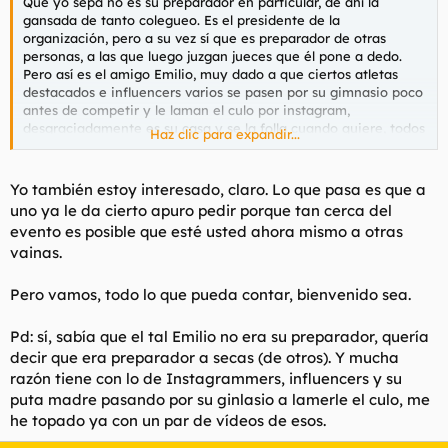
Que yo sepa no es su preparador en particular, de ahí la
gansada de tanto colegueo. Es el presidente de la
organización, pero a su vez sí que es preparador de otras
personas, a las que luego juzgan jueces que él pone a dedo.
Pero así es el amigo Emilio, muy dado a que ciertos atletas
destacados e influencers varios se pasen por su gimnasio poco
antes de competir y le laman el culo por instagram,
desgraciadamente es su casa y se la folla cuando quiere, todos
Haz clic para expandir...
lo aceptan y pasan por el tubo porque es lo que hay, con
muchos asteriscos y puntualizaciones. Quiere implementar el
rollo que se trae Weinberger en Estados Unidos, pero en
Yo también estoy interesado, claro. Lo que pasa es que a
versión Hacendado. Estremecedor.
uno ya le da cierto apuro pedir porque tan cerca del
evento es posible que esté usted ahora mismo a otras
vainas.
Pues según el día. Está claro que he mejorado todo lo que me
ha sido posible y creo que si saco el punto que tengo que
Pero vamos, todo lo que pueda contar, bienvenido sea.
sacar no tengo por qué ir con miedo a nadie, pero como
siempre eso depende de quien te pongan al lado.
Pd: sí, sabía que el tal Emilio no era su preparador, quería
decir que era preparador a secas (de otros). Y mucha
Luego quizás cuento un poco el tema de la preparación si la
razón tiene con lo de Instagrammers, influencers y su
gente está interesada y todo eso.
puta madre pasando por su ginlasio a lamerle el culo, me
he topado ya con un par de vídeos de esos.