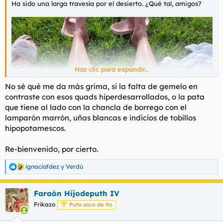
Ha sido una larga travesía por el desierto. ¿Qué tal, amigos?
Haz clic para expandir...
No sé qué me da más grima, si la falta de gemelo en
contraste con esos quads hiperdesarrollados, o la pata
que tiene al lado con la chancla de borrego con el
lamparón marrón, uñas blancas e indicios de tobillos
hipopotamescos.
Re-bienvenido, por cierto.
ignaciofdez
y
Verdú
R
e
a
Faraón Hijodeputh IV
c
c
Frikazo
Puto asco de tío
i
o