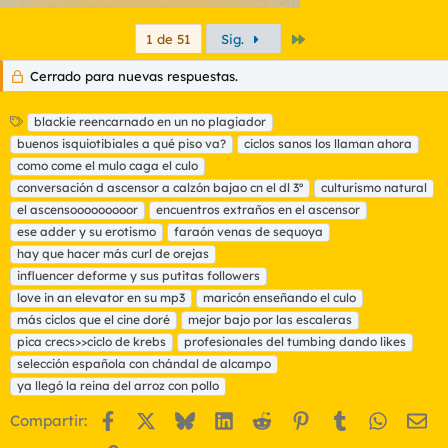
Último
1 de 51
Sig.
Cerrado para nuevas respuestas.
E
blackie reencarnado en un no plagiador
t
buenos isquiotibiales a qué piso va?
ciclos sanos los llaman ahora
i
como come el mulo caga el culo
q
conversación d ascensor a calzón bajao cn el dl 3º
culturismo natural
u
el ascensooooooooor
e
encuentros extraños en el ascensor
t
ese adder y su erotismo
faraón venas de sequoya
a
hay que hacer más curl de orejas
s
influencer deforme y sus putitas followers
love in an elevator en su mp3
maricón enseñando el culo
más ciclos que el cine doré
mejor bajo por las escaleras
pica crecs>>ciclo de krebs
profesionales del tumbing dando likes
selección española con chándal de alcampo
ya llegó la reina del arroz con pollo
Facebook
X
Bluesky
LinkedIn
Reddit
Pinterest
Tumblr
WhatsA
Em
Compartir: