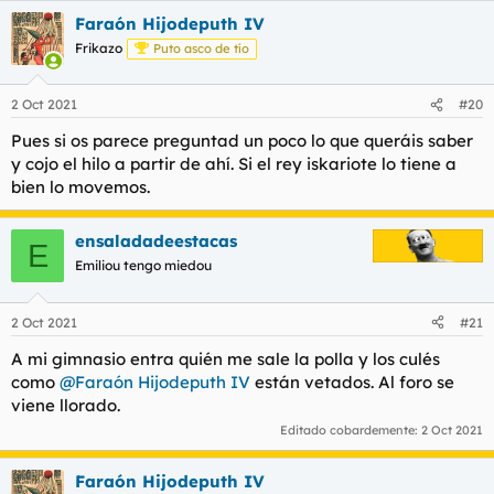
Faraón Hijodeputh IV
Frikazo
Puto asco de tío
2 Oct 2021
#20
Pues si os parece preguntad un poco lo que queráis saber
y cojo el hilo a partir de ahí. Si el rey iskariote lo tiene a
bien lo movemos.
ensaladadeestacas
E
Emiliou tengo miedou
2 Oct 2021
#21
A mi gimnasio entra quién me sale la polla y los culés
como
@Faraón Hijodeputh IV
están vetados. Al foro se
viene llorado.
Editado cobardemente:
2 Oct 2021
Faraón Hijodeputh IV