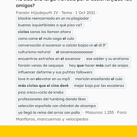
amigos?
Faraón Hijodeputh IV
Tema
1 Oct 2021
blackie reencarnado en un no plagiador
buenos isquiotibiales a qué piso va?
ciclos
sanos los llaman ahora
como come
el
mulo caga
el
culo
conversación d ascensor a calzón bajao cn
el
dl 3º
culturismo natural
el
ascensooooooooor
encuentros extraños en
el
ascensor
ese adder y su erotismo
faraón venas de sequoya
hay
que
hacer
más
curl de orejas
influencer deforme y sus putitas followers
love in an
el
evator en su mp3
maricón enseñando
el
culo
más
ciclos
que
el
cine
doré
mejor bajo por las escaleras
pica crecs>>ciclo de krebs
profesionales del tumbing dando likes
selección española con chándal de alcampo
Masunos: 1.255
Foro:
ya llegó la reina del arroz con pollo
Manfloros, mancuernas y velocípedos