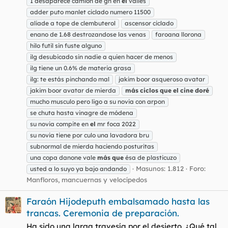
1 desaparece camion de gh en
el
valles
adder puto manlet ciclado numero 11500
aliade a tope de clembuterol
ascensor ciclado
enano de 1.68 destrozandose las venas
faroana llorona
hilo futil sin fuste alguno
ilg desubicado sin nadie a quien hacer de menos
ilg tiene un 0.6% de materia grasa
ilg: te estás pinchando mal
jakim boor asqueroso avatar
jakim boor avatar de mierda
más
ciclos
que
el
cine
doré
mucho musculo pero ligo a su novia con arpon
se chuta hasta vinagre de módena
su novia compite en
el
mr foca 2022
su novia tiene por culo una lavadora bru
subnormal de mierda haciendo posturitas
una copa danone vale
más
que
ésa de plasticuzo
Masunos: 1.812
Foro:
usted a lo suyo ya bajo andando
Manfloros, mancuernas y velocípedos
Faraón Hijodeputh embalsamado hasta las
trancas. Ceremonia de preparación.
Ha sido una larga travesía por el desierto. ¿Qué tal,