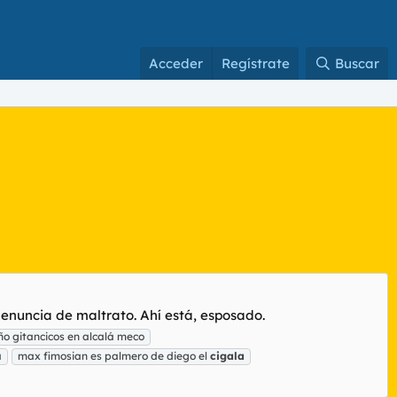
Acceder
Regístrate
Buscar
denuncia de maltrato. Ahí está, esposado.
ño gitancicos en alcalá meco
a
max fimosian es palmero de diego el
cigala