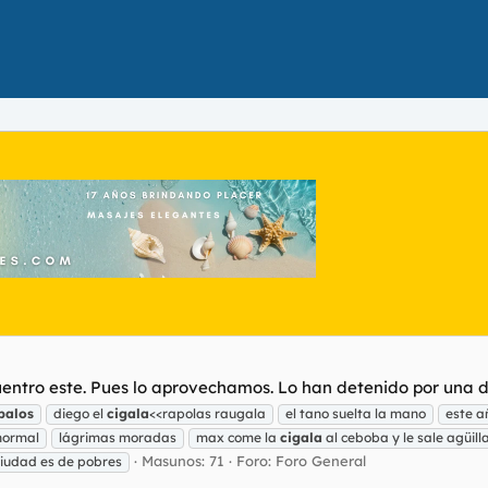
cuentro este. Pues lo aprovechamos. Lo han detenido por una 
palos
diego el
cigala
<<rapolas raugala
el tano suelta la mano
este a
normal
lágrimas moradas
max come la
cigala
al ceboba y le sale agüill
Masunos: 71
Foro:
Foro General
 ciudad es de pobres