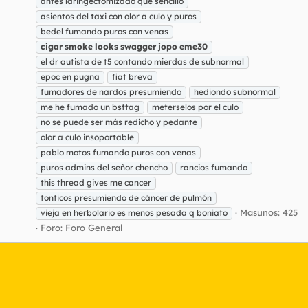
antes laringectomizado que sencillo
asientos del taxi con olor a culo y puros
bedel fumando puros con venas
cigar
smoke
looks
swagger
jopo
eme30
el dr autista de t5 contando mierdas de subnormal
epoc en pugna
fiat breva
fumadores de nardos presumiendo
hediondo subnormal
me he fumado un bsttag
meterselos por el culo
no se puede ser más redicho y pedante
olor a culo insoportable
pablo motos fumando puros con venas
puros admins del señor chencho
rancios fumando
this thread gives me cancer
tonticos presumiendo de cáncer de pulmón
Masunos: 425
vieja en herbolario es menos pesada q boniato
Foro:
Foro General