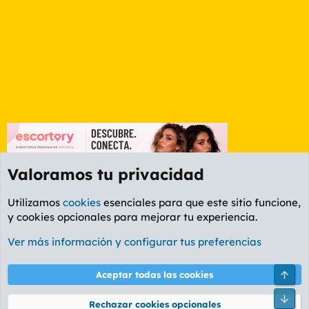
Valoramos tu privacidad
Utilizamos
cookies
esenciales para que este sitio funcione,
y cookies opcionales para mejorar tu experiencia.
Etiquetas
Ver más información y configurar tus preferencias
Cookies
PL OLDSTYLE AMARILLO
Cambiar fuente
Español (ES)
Arri
Aceptar todas las cookies
Contáctanos
Términos y reglas
Política de privacidad
Ayuda
R
Pie
S
Rechazar cookies opcionales