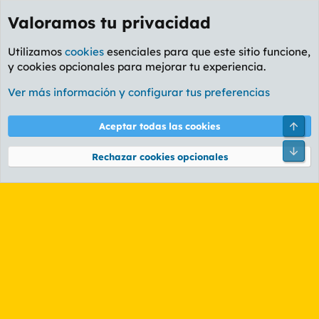
Valoramos tu privacidad
Utilizamos
cookies
esenciales para que este sitio funcione,
y cookies opcionales para mejorar tu experiencia.
Etiquetas
Ver más información y configurar tus preferencias
Cookies
PL OLDSTYLE AMARILLO
Cambiar fuente
Español (ES)
Arri
Aceptar todas las cookies
Contáctanos
Términos y reglas
Política de privacidad
Ayuda
R
Pie
S
Rechazar cookies opcionales
S
®
Community platform by XenForo
© 2010-2026 XenForo Ltd.