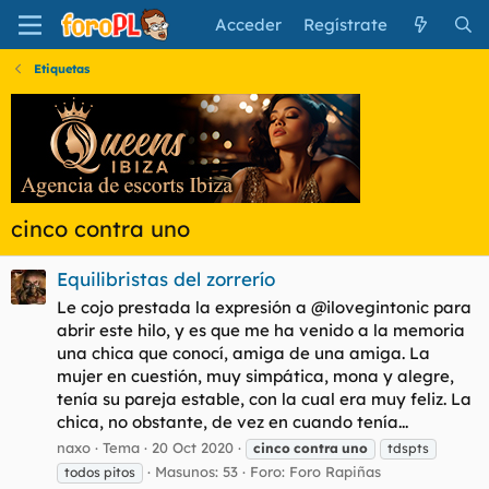
Acceder
Regístrate
Etiquetas
cinco contra uno
Equilibristas del zorrerío
Le cojo prestada la expresión a @ilovegintonic para
abrir este hilo, y es que me ha venido a la memoria
una chica que conocí, amiga de una amiga. La
mujer en cuestión, muy simpática, mona y alegre,
tenía su pareja estable, con la cual era muy feliz. La
chica, no obstante, de vez en cuando tenía...
naxo
Tema
20 Oct 2020
cinco
contra
uno
tdspts
Masunos: 53
Foro:
Foro Rapiñas
todos pitos