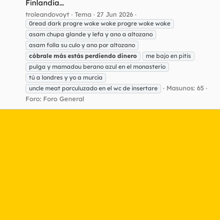
Finlandia...
troleandovoyt
Tema
27 Jun 2026
0read dark progre woke woke progre woke woke
asam chupa glande y lefa y ano a altozano
asam folla su culo y ano por altozano
cóbrale
más
estás
perdiendo
dinero
me bajo en pitis
pulga y mamadou berano azul en el monasterio
tú a londres y yo a murcia
Masunos: 65
uncle meat porculuzado en el wc de insertare
Foro:
Foro General