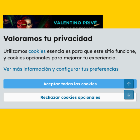
Valoramos tu privacidad
Utilizamos
cookies
esenciales para que este sitio funcione,
y cookies opcionales para mejorar tu experiencia.
Etiquetas
Ver más información y configurar tus preferencias
Cookies
PL OLDSTYLE AMARILLO
Cambiar fuente
Español (ES)
Arri
Aceptar todas las cookies
Contáctanos
Términos y reglas
Política de privacidad
Ayuda
R
Pie
S
Rechazar cookies opcionales
S
®
Community platform by XenForo
© 2010-2026 XenForo Ltd.