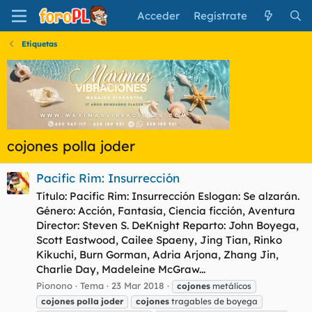
Acceder
Regístrate
Etiquetas
cojones polla joder
Pacific Rim: Insurrección
Título: Pacific Rim: Insurrección Eslogan: Se alzarán.
Género: Acción, Fantasía, Ciencia ficción, Aventura
Director: Steven S. DeKnight Reparto: John Boyega,
Scott Eastwood, Cailee Spaeny, Jing Tian, Rinko
Kikuchi, Burn Gorman, Adria Arjona, Zhang Jin,
Charlie Day, Madeleine McGraw...
Pionono
Tema
23 Mar 2018
cojones
metálicos
cojones
polla
joder
cojones
tragables de boyega