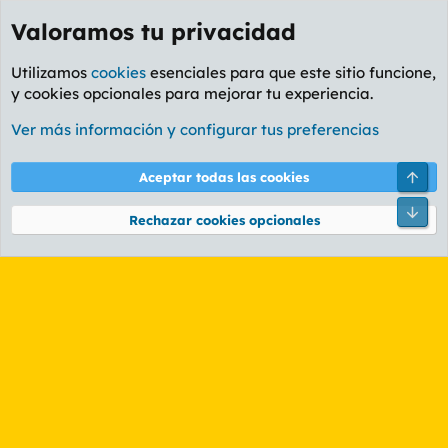
Valoramos tu privacidad
Utilizamos
cookies
esenciales para que este sitio funcione,
y cookies opcionales para mejorar tu experiencia.
Etiquetas
Ver más información y configurar tus preferencias
Cookies
PL OLDSTYLE AMARILLO
Cambiar fuente
Español (ES)
Arri
Aceptar todas las cookies
Contáctanos
Términos y reglas
Política de privacidad
Ayuda
R
Pie
S
Rechazar cookies opcionales
S
®
Community platform by XenForo
© 2010-2026 XenForo Ltd.