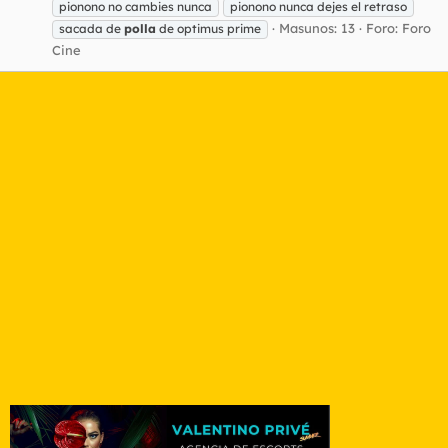
pionono no cambies nunca
pionono nunca dejes el retraso
Masunos: 13
Foro:
Foro
sacada de
polla
de optimus prime
Cine