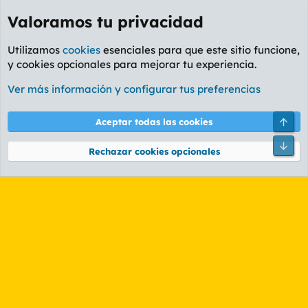
Valoramos tu privacidad
Utilizamos
cookies
esenciales para que este sitio funcione,
y cookies opcionales para mejorar tu experiencia.
Etiquetas
Ver más información y configurar tus preferencias
Cookies
PL OLDSTYLE AMARILLO
Cambiar fuente
Español (ES)
Arri
Aceptar todas las cookies
Contáctanos
Términos y reglas
Política de privacidad
Ayuda
R
Pie
S
Rechazar cookies opcionales
S
®
Community platform by XenForo
© 2010-2026 XenForo Ltd.