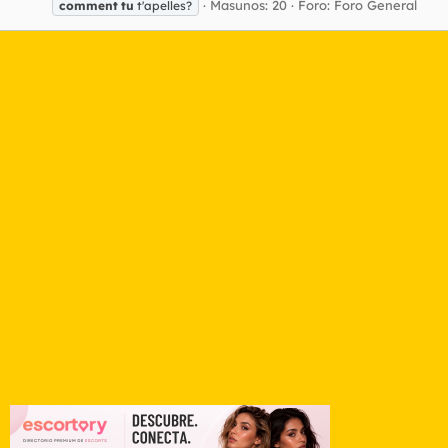
Masunos: 20
Foro:
Foro General
comment
tu
t'apelles?