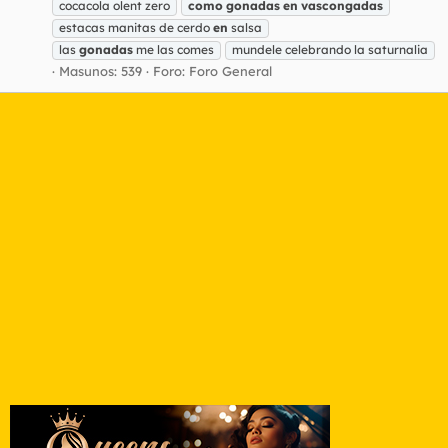
cocacola olent zero
como
gonadas
en
vascongadas
estacas manitas de cerdo
en
salsa
las
gonadas
me las comes
mundele celebrando la saturnalia
Masunos: 539
Foro:
Foro General