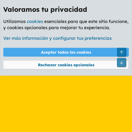
Valoramos tu privacidad
Utilizamos
cookies
esenciales para que este sitio funcione,
y cookies opcionales para mejorar tu experiencia.
Etiquetas
Ver más información y configurar tus preferencias
Cookies
PL OLDSTYLE AMARILLO
Cambiar fuente
Español (ES)
Arri
Aceptar todas las cookies
Contáctanos
Términos y reglas
Política de privacidad
Ayuda
R
Pie
S
Rechazar cookies opcionales
S
®
Community platform by XenForo
© 2010-2026 XenForo Ltd.