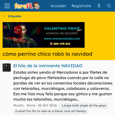
Acceder
Regístrate
Etiquetas
cómo perrino chico robó la navidad
El hilo de la inminente NAVIDAD
Estaba antes yendo al Mercadona a por filetes de
pechuga de pavo fileteados cuando por la calle no
paraba de ver en los comercios locales decoraciones
con telarañas, murciélagos, calabazas y calaveras.
Eso me hizo muy feliz porque soy gótico y me gustan
mucho las telarañas, murciélagos...
Mustis
Tema
26 Oct 2016
1.jingle bells jingle all the gays
2.what fun itis to ride on a black cock all theday