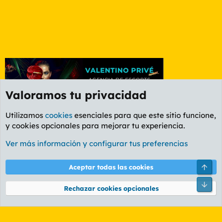
Valoramos tu privacidad
Utilizamos
cookies
esenciales para que este sitio funcione,
y cookies opcionales para mejorar tu experiencia.
Etiquetas
Ver más información y configurar tus preferencias
Cookies
PL OLDSTYLE AMARILLO
Cambiar fuente
Español (ES)
Arri
Aceptar todas las cookies
Contáctanos
Términos y reglas
Política de privacidad
Ayuda
R
Pie
S
Rechazar cookies opcionales
S
®
Community platform by XenForo
© 2010-2026 XenForo Ltd.