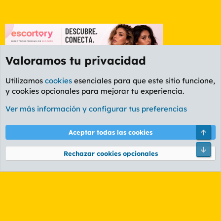
Valoramos tu privacidad
Utilizamos
cookies
esenciales para que este sitio funcione,
y cookies opcionales para mejorar tu experiencia.
Etiquetas
Ver más información y configurar tus preferencias
Cookies
PL OLDSTYLE AMARILLO
Cambiar fuente
Español (ES)
Arri
Aceptar todas las cookies
Contáctanos
Términos y reglas
Política de privacidad
Ayuda
R
Pie
S
Rechazar cookies opcionales
S
®
Community platform by XenForo
© 2010-2026 XenForo Ltd.