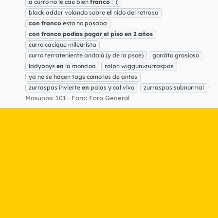
a curro no le cae bien
franco
:´(
black adder volando sobre
el
nido del retraso
con
franco
esto no pasaba
con
franco
podías
pagar
el
piso
en
2
años
curro cacique mileurista
curro terrateniente andalú (y de la psoe)
gordito grasioso
ladyboys
en
la moncloa
ralph wiggun>zurraspas
ya no se hacen tags como los de antes
zurraspas invierte
en
palas y cal viva
zurraspas subnormal
Masunos: 101
Foro:
Foro General