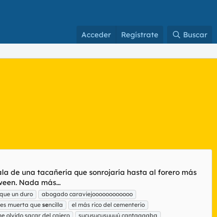
Acceder
Regístrate
Buscar
ala de una tacañería que sonrojaría hasta al forero más
oween. Nada más...
 que un duro
abogado caraviejoooooooooooo
tes muerta que
se
ncilla
el más rico del cementerio
e olvido sacar del cajero
sucusucusuuuú cantaaaaba