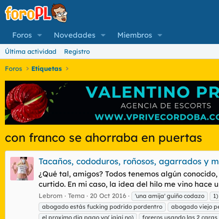
Foros
Novedades
Miembros
Última actividad
Registro
Foros
Etiquetas
con franco se ahorraba en puertas
Tacaños, cododuros, roñosos, agarrados y m
¿Qué tal, amigos? Todos tenemos algún conocido, f
curtido. En mi caso, la idea del hilo me vino hace
Lebrom
Tema
20 Oct 2016
'una amija' guiño codazo
1
abogado estás fucking podrido pordentro
abogado viejo p
el proximo dia pago yo( jajaj no)
foreros usando las 2 caras