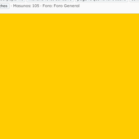
Masunos: 105
Foro:
Foro General
chas