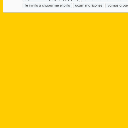
te invito a chuparme el pito
ucam maricones
vamos a pa