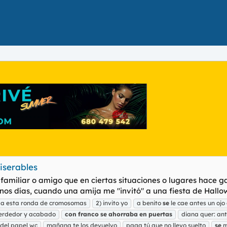
iserables
amiliar o amigo que en ciertas situaciones o lugares hace g
 unos días, cuando una amija me "invitó" a una fiesta de Hall
) a esta ronda de cromosomas
2) invito yo
a benito
se
le cae antes un ojo
erdedor y acabado
con
franco
se
ahorraba
en
puertas
diana quer: an
 del papel wc
mañana te los devuelvo
paga tú que no llevo suelto
se
m