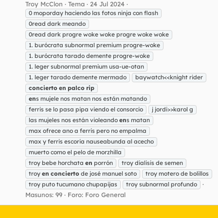
Troy McClon
Tema
24 Jul 2024
0 moporday haciendo las fotos ninja con flash
0read dark meando
0read dark progre woke woke progre woke woke
1. burócrata subnormal premium progre-woke
1. burócrata tarado demente progre-woke
1. leger subnormal premium usa-ue-otan
1. leger tarado demente mermado
baywatch<<knight rider
concierto
en
palco
rip
en
s mujele nos matan nos están matando
ferris se lo pasa pipa viendo el consorcio
j jordi>>karol g
las mujeles nos están violeando
en
s matan
max ofrece ano a ferris pero no empalma
max y ferris escoria nauseabunda al acecho
muerto como el pelo de morzhilla
troy bebe horchata
en
porrón
troy dialisis de semen
troy
en
concierto
de josé manuel soto
troy motero de bolillos
troy puto tucumano chupapijas
troy subnormal profundo
Masunos: 99
Foro:
Foro General