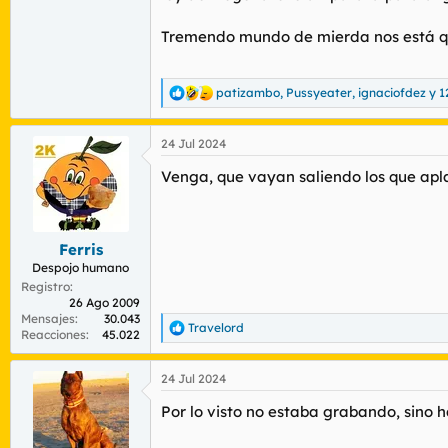
Tremendo mundo de mierda nos está 
patizambo
,
Pussyeater
,
ignaciofdez
y 1
R
e
a
24 Jul 2024
c
c
Venga, que vayan saliendo los que apla
i
o
n
e
s
Ferris
:
Despojo humano
Registro
26 Ago 2009
Mensajes
30.043
Travelord
R
Reacciones
45.022
e
a
24 Jul 2024
c
c
Por lo visto no estaba grabando, sino
i
o
n