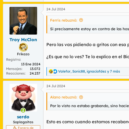
24 Jul 2024
Ferris rebuznó:
Si precisamente estoy en contra de las hos
Troy McClon
Pero las vas pidiendo a gritos con esa 
Frikazo
¿Es que no lo ves? Te lo explico en el Bi
Registro
13 Ene 2024
Mensajes
13.072
Valefor
,
Sonic88
,
ignaciofdez
y 7 más
R
Reacciones
24.237
e
a
24 Jul 2024
c
c
i
Alano rebuznó:
o
n
Por lo visto no estaba grabando, sino hac
e
s
serdo
:
Esto es como cuando estamos recabando 
Soplagaitas
Forero de