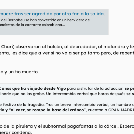
 tras ser agredido por otro fan a la salida del Bernabéu
os del Bernabeu se han convertido en un hervidero de
nciertos de la cantante colombiana...
y Chari) observaron al halcón, al depredador, al malandro y
 cuenta, les dice que a ver si no va a ser pa tanto pero, de r
o y un tío muerto.
 años que ha viajado desde Vigo
para disfrutar de la actuación
se p
inarle que no las grabe. Un intercambio verbal que horas después
se 
festivo de la tragedia. Tras un breve intercambio verbal, un hombre 
io y "al caer, se rompe la base del cráneo",
cuentan a GRAN MADRID 
o de la piruleta y el subnormal pagafantas a la cárcel. Esper
gerar condena.