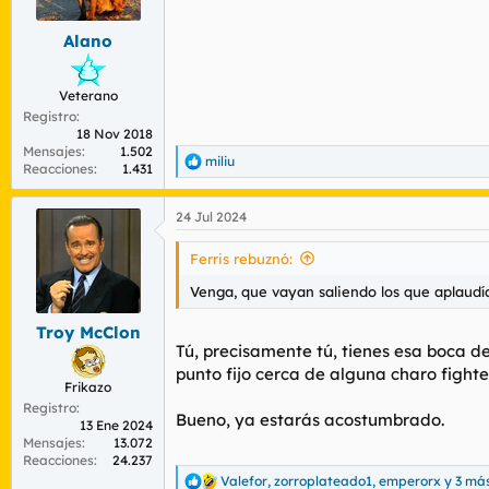
e
s
Alano
:
Veterano
Registro
18 Nov 2018
Mensajes
1.502
miliu
R
Reacciones
1.431
e
a
24 Jul 2024
c
c
i
Ferris rebuznó:
o
n
Venga, que vayan saliendo los que aplaudía
e
s
Troy McClon
:
Tú, precisamente tú, tienes esa boca de
punto fijo cerca de alguna charo fighter
Frikazo
Registro
Bueno, ya estarás acostumbrado.
13 Ene 2024
Mensajes
13.072
Reacciones
24.237
Valefor
,
zorroplateado1
,
emperorx
y 3 má
R