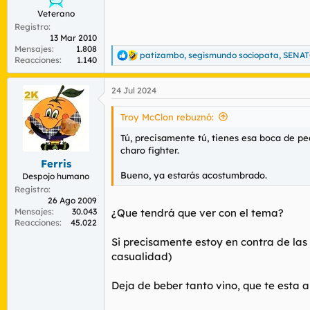
Veterano
Registro
13 Mar 2010
Mensajes
1.808
patizambo
,
segismundo sociopata
,
SENA
R
Reacciones
1.140
e
a
24 Jul 2024
c
c
i
Troy McClon rebuznó:
o
n
Tú, precisamente tú, tienes esa boca de ped
e
charo fighter.
s
Ferris
:
Bueno, ya estarás acostumbrado.
Despojo humano
Registro
26 Ago 2009
Mensajes
30.043
¿Que tendrá que ver con el tema?
Reacciones
45.022
Si precisamente estoy en contra de las h
casualidad)
Deja de beber tanto vino, que te esta 