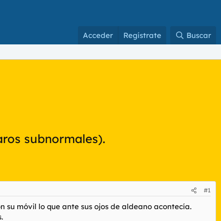
Acceder
Regístrate
Buscar
aros subnormales).
#1
n su móvil lo que ante sus ojos de aldeano acontecía.
.