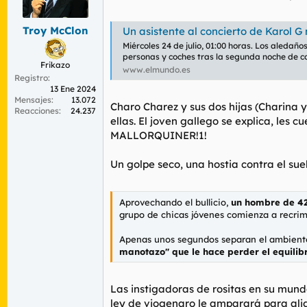
r
n
d
i
Troy McClon
e
c
Un asistente al concierto de Karol G muere
l
i
Miércoles 24 de julio, 01:00 horas. Los aledañ
t
o
personas y coches tras la segunda noche de co
Frikazo
e
www.elmundo.es
Registro
m
13 Ene 2024
a
Mensajes
13.072
Charo Charez y sus dos hijas (Charina 
Reacciones
24.237
ellas. El joven gallego se explica, les
MALLORQUINER!1!
Un golpe seco, una hostia contra el suel
Aprovechando el bullicio,
un hombre de 42
grupo de chicas jóvenes comienza a recrim
Apenas unos segundos separan el ambiente 
manotazo" que le hace perder el equilibr
Las instigadoras de rositas en su mund
ley de viogenaro le amparará para ali