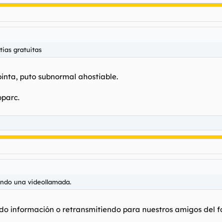
tias gratuitas
pinta, puto subnormal ahostiable.
oparc.
iendo una videollamada.
información o retransmitiendo para nuestros amigos del foro,