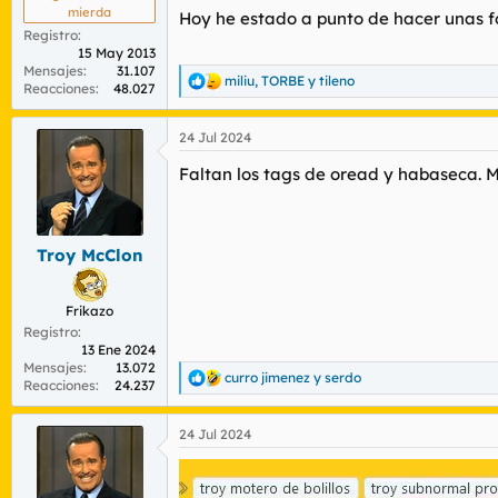
mierda
Hoy he estado a punto de hacer unas fot
Registro
15 May 2013
Mensajes
31.107
miliu
,
TORBE
y
tileno
R
Reacciones
48.027
e
a
24 Jul 2024
c
c
Faltan los tags de oread y habaseca. Me
i
o
n
e
s
Troy McClon
:
Frikazo
Registro
13 Ene 2024
Mensajes
13.072
curro jimenez
y
serdo
R
Reacciones
24.237
e
a
24 Jul 2024
c
c
i
o