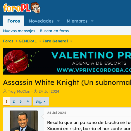
Foros
Novedades
Miembros
Nuevos mensajes
Buscar en foros
Foros
GENERAL
Foro General
Assassin White Knight (Un subnormal
I
F
Troy McClon
24 Jul 2024
n
e
1
2
3
4
Sig.
i
c
c
h
i
a
24 Jul 2024
a
d
Resulta que un paisano de Liacho se fu
d
e
o
i
Xiaomi en ristre, barría el horizonte par