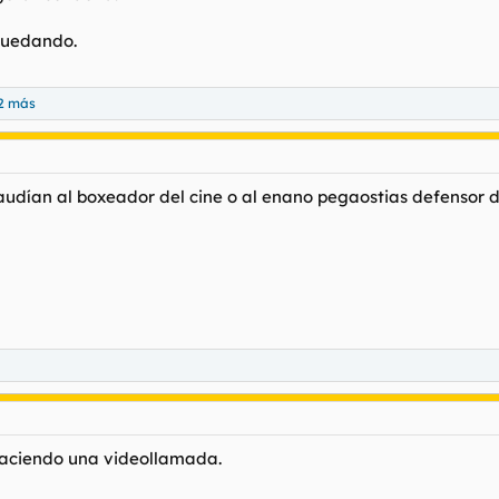
quedando.
2 más
udían al boxeador del cine o al enano pegaostias defensor de
 haciendo una videollamada.