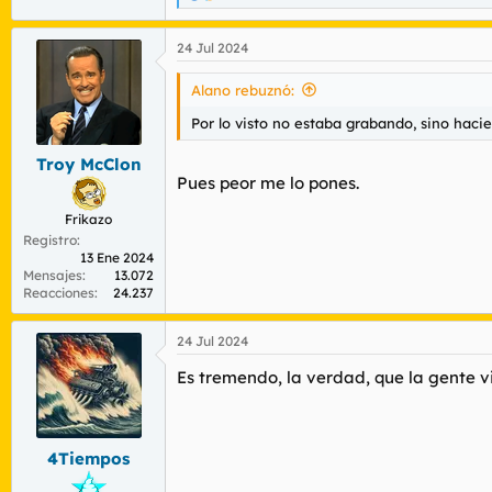
e
a
24 Jul 2024
c
c
i
Alano rebuznó:
o
n
Por lo visto no estaba grabando, sino hac
e
s
Troy McClon
:
Pues peor me lo pones.
Frikazo
Registro
13 Ene 2024
Mensajes
13.072
Reacciones
24.237
24 Jul 2024
Es tremendo, la verdad, que la gente vi
4Tiempos