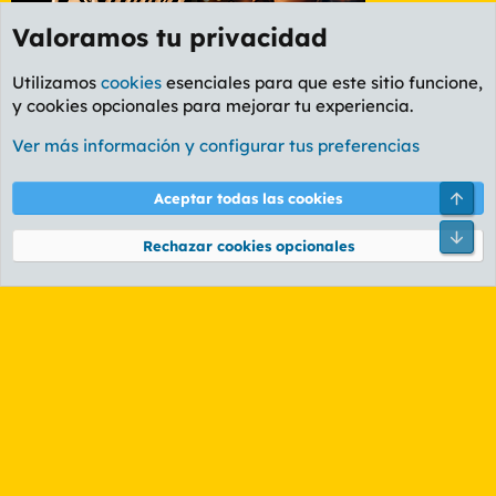
Valoramos tu privacidad
Utilizamos
cookies
esenciales para que este sitio funcione,
y cookies opcionales para mejorar tu experiencia.
Etiquetas
Ver más información y configurar tus preferencias
Cookies
PL OLDSTYLE AMARILLO
Cambiar fuente
Español (ES)
Arri
Aceptar todas las cookies
Contáctanos
Términos y reglas
Política de privacidad
Ayuda
R
Pie
S
Rechazar cookies opcionales
S
®
Community platform by XenForo
© 2010-2026 XenForo Ltd.