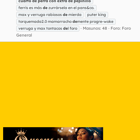
cuarto
de
perra
con
extra
de
pepinillo
ferris es más
de
zurrársela en el pans&co.
max y verruga rabiosos
de
mierda
puter king
torquemada2.0 mamarracho
de
mente progre-woke
Masunos: 48
Foro:
Foro
verruga y max tontacos
de
l foro
General