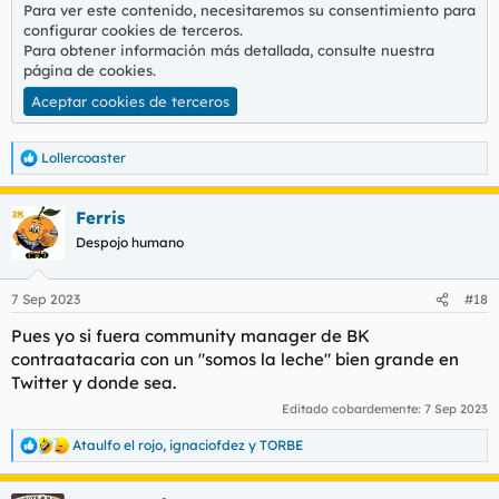
Para ver este contenido, necesitaremos su consentimiento para
configurar cookies de terceros.
Para obtener información más detallada, consulte nuestra
página de cookies
.
Aceptar cookies de terceros
Lollercoaster
R
e
a
Ferris
c
c
Despojo humano
i
o
n
7 Sep 2023
#18
e
s
Pues yo si fuera community manager de BK
:
contraatacaria con un "somos la leche" bien grande en
Twitter y donde sea.
Editado cobardemente:
7 Sep 2023
Ataulfo el rojo
,
ignaciofdez
y
TORBE
R
e
a