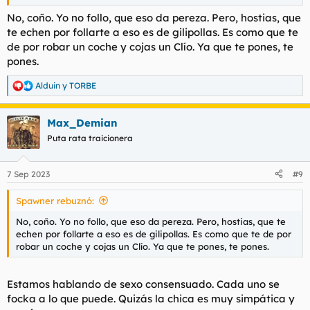
No, coño. Yo no follo, que eso da pereza. Pero, hostias, que
te echen por follarte a eso es de gilipollas. Es como que te
de por robar un coche y cojas un Clío. Ya que te pones, te
pones.
Alduin
y
TORBE
R
e
a
Max_Demian
c
c
Puta rata traicionera
i
o
n
7 Sep 2023
#9
e
s
Spawner rebuznó:
:
No, coño. Yo no follo, que eso da pereza. Pero, hostias, que te
echen por follarte a eso es de gilipollas. Es como que te de por
robar un coche y cojas un Clío. Ya que te pones, te pones.
Estamos hablando de sexo consensuado. Cada uno se
focka a lo que puede. Quizás la chica es muy simpática y