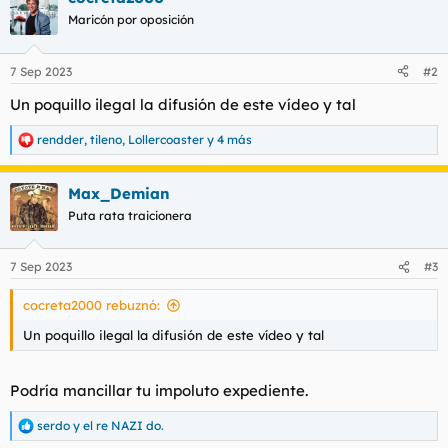
c
Maricón por oposición
i
o
n
7 Sep 2023
#2
e
s
Un poquillo ilegal la difusión de este vídeo y tal
:
rendder
,
tileno
,
Lollercoaster
y 4 más
R
e
a
Max_Demian
c
c
Puta rata traicionera
i
o
n
7 Sep 2023
#3
e
s
cocreta2000 rebuznó:
:
Un poquillo ilegal la difusión de este vídeo y tal
Podría mancillar tu impoluto expediente.
serdo
y
el re NAZI do.
R
e