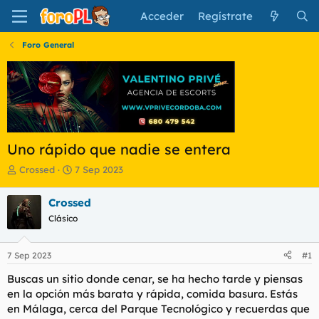
Acceder
Regístrate
Foro General
Uno rápido que nadie se entera
I
F
Crossed
7 Sep 2023
n
e
i
c
Crossed
c
h
Clásico
i
a
a
d
d
e
7 Sep 2023
#1
o
i
r
n
Buscas un sitio donde cenar, se ha hecho tarde y piensas
d
i
en la opción más barata y rápida, comida basura. Estás
e
c
en Málaga, cerca del Parque Tecnológico y recuerdas que
l
i