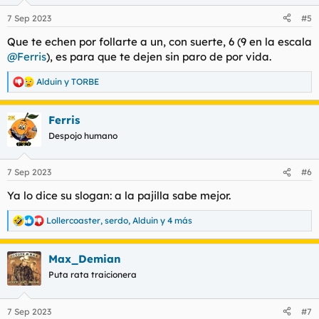
o
n
7 Sep 2023
#5
e
s
Que te echen por follarte a un, con suerte, 6 (9 en la escala
:
@Ferris
), es para que te dejen sin paro de por vida.
Alduin
y
TORBE
R
e
a
Ferris
c
c
Despojo humano
i
o
n
7 Sep 2023
#6
e
s
Ya lo dice su slogan: a la pajilla sabe mejor.
:
Lollercoaster
,
serdo
,
Alduin
y 4 más
R
e
a
Max_Demian
c
c
Puta rata traicionera
i
o
n
7 Sep 2023
#7
e