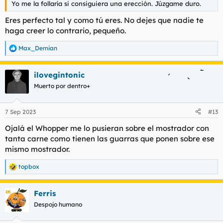
Yo me la follaría si consiguiera una erección. Júzgame duro.
Eres perfecto tal y como tú eres. No dejes que nadie te
haga creer lo contrario, pequeño.
Max_Demian
R
e
a
ilovegintonic
c
c
Muerto por dentro+
i
o
n
7 Sep 2023
#13
e
s
Ojalá el Whopper me lo pusieran sobre el mostrador con
:
tanta carne como tienen las guarras que ponen sobre ese
mismo mostrador.
topbox
R
e
a
Ferris
c
c
Despojo humano
i
o