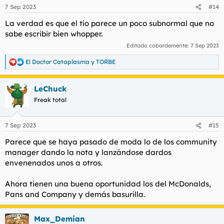
n
7 Sep 2023
#14
e
s
La verdad es que el tío parece un poco subnormal que no
:
sabe escribir bien whopper.
Editado cobardemente:
7 Sep 2023
El Doctor Cataplasma
y
TORBE
R
e
a
LeChuck
c
c
Freak total
i
o
n
7 Sep 2023
#15
e
s
Parece que se haya pasado de moda lo de los community
:
manager dando la nota y lanzándose dardos
envenenados unos a otros.
Ahora tienen una buena oportunidad los del McDonalds,
Pans and Company y demás basurilla.
Max_Demian