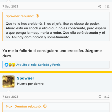
o
n
7 Sep 2023
#11
e
s
Spawner rebuznó:
:
Que te lo has creído tú. Él es el jefe. Eso es abuso de poder.
Ahora está en shock y ella a aún no es consciente, pero espera
a que ponga la maquinaria a rodar. Que ella está desnuda y él
no. Ahí hay dominación y sometimiento.
Yo me la follaría si consiguiera una erección. Júzgame
duro.
Ataulfo el rojo
,
Sonic88
y
Ferris
R
e
a
Spawner
c
c
Muerto por dentro
i
o
n
7 Sep 2023
#12
e
s
Max_Demian rebuznó:
: