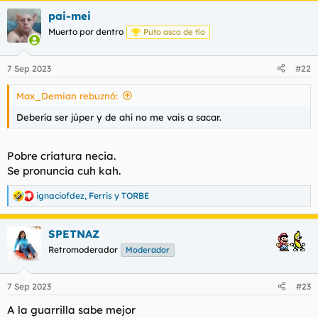
pai-mei
Muerto por dentro
Puto asco de tío
7 Sep 2023
#22
Max_Demian rebuznó:
Debería ser júper y de ahí no me vais a sacar.
Pobre criatura necia.
Se pronuncia cuh kah.
ignaciofdez
,
Ferris
y
TORBE
R
e
a
SPETNAZ
c
c
Retromoderador
Moderador
i
o
n
7 Sep 2023
#23
e
s
A la guarrilla sabe mejor
: