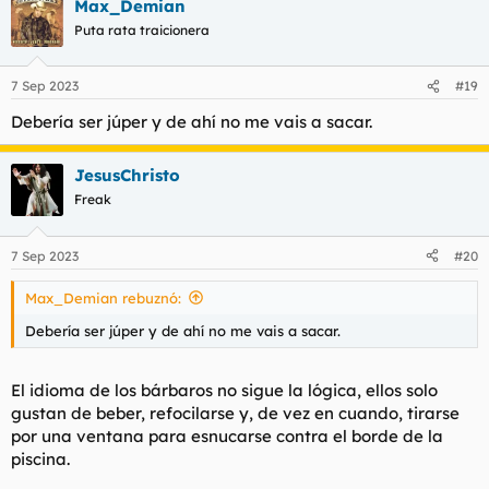
Max_Demian
c
c
Puta rata traicionera
i
o
n
7 Sep 2023
#19
e
s
Debería ser júper y de ahí no me vais a sacar.
:
JesusChristo
Freak
7 Sep 2023
#20
Max_Demian rebuznó:
Debería ser júper y de ahí no me vais a sacar.
El idioma de los bárbaros no sigue la lógica, ellos solo
gustan de beber, refocilarse y, de vez en cuando, tirarse
por una ventana para esnucarse contra el borde de la
piscina.