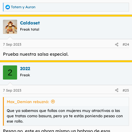
Totem
y
Auron
R
e
a
Caldoset
c
c
Freak total
i
o
n
7 Sep 2023
#24
e
s
Prueba nuestra salsa especial.
:
2022
2
Freak
7 Sep 2023
#25
Max_Demian rebuznó:
Que ya sabemos que follas con mujeres muy atractivas a las
que tratas como basura, pero ya te estás poniendo pesao con
ese rollo.
Pesao no, este es ahora mismo un baboso de esos