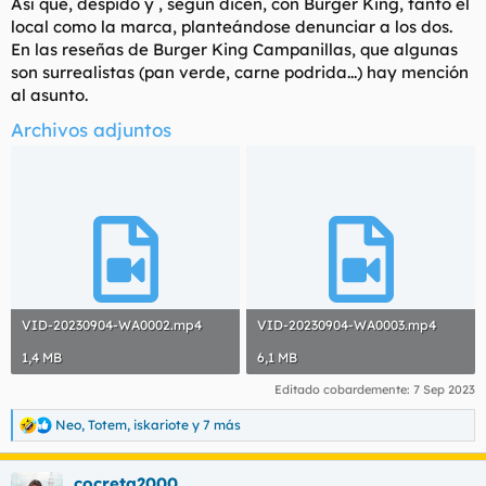
Así que, despido y , según dicen, con Burger King, tanto el
local como la marca, planteándose denunciar a los dos.
En las reseñas de Burger King Campanillas, que algunas
son surrealistas (pan verde, carne podrida...) hay mención
al asunto.
Archivos adjuntos
VID-20230904-WA0002.mp4
VID-20230904-WA0003.mp4
1,4 MB
6,1 MB
Editado cobardemente:
7 Sep 2023
Neo
,
Totem
,
iskariote
y 7 más
R
e
a
cocreta2000
c