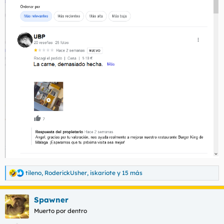
tileno
,
RoderickUsher
,
iskariote
y 15 más
R
e
a
Spawner
c
c
Muerto por dentro
i