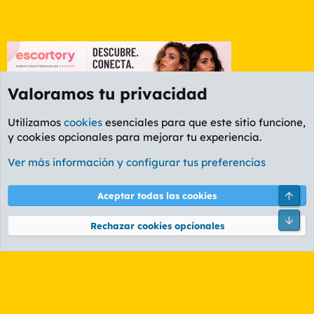
Valoramos tu privacidad
Utilizamos
cookies
esenciales para que este sitio funcione,
y cookies opcionales para mejorar tu experiencia.
Foro General
Ver más información y configurar tus preferencias
Cookies
PL OLDSTYLE AMARILLO
Cambiar fuente
Español (ES)
Arri
Aceptar todas las cookies
Contáctanos
Términos y reglas
Política de privacidad
Ayuda
R
Pie
S
Rechazar cookies opcionales
S
®
Community platform by XenForo
© 2010-2026 XenForo Ltd.