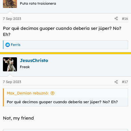
Puta rata traicionera
7 Sep 2023
#16
Por qué decimos guoper cuando debería ser júper? No?
Eh?
Ferris
R
e
a
JesusChristo
c
c
Freak
i
o
n
7 Sep 2023
#17
e
s
Max_Demian rebuznó:
:
Por qué decimos guoper cuando debería ser júper? No? Eh?
Not, my friend