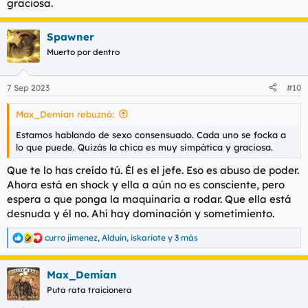
graciosa.
Spawner
Muerto por dentro
7 Sep 2023
#10
Max_Demian rebuznó:
Estamos hablando de sexo consensuado. Cada uno se focka a
lo que puede. Quizás la chica es muy simpática y graciosa.
Que te lo has creído tú. Él es el jefe. Eso es abuso de poder.
Ahora está en shock y ella a aún no es consciente, pero
espera a que ponga la maquinaria a rodar. Que ella está
desnuda y él no. Ahí hay dominación y sometimiento.
curro jimenez
,
Alduin
,
iskariote
y 3 más
R
e
a
Max_Demian
c
c
Puta rata traicionera
i