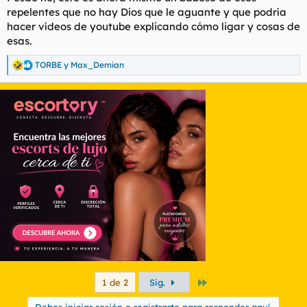
repelentes que no hay Dios que le aguante y que podría
hacer vídeos de youtube explicando cómo ligar y cosas de
esas.
TORBE
y
Max_Demian
R
e
a
c
c
i
o
n
e
s
:
Último
1 de 2
Sig.