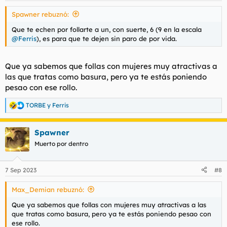
s
Spawner rebuznó:
:
Que te echen por follarte a un, con suerte, 6 (9 en la escala
@Ferris
), es para que te dejen sin paro de por vida.
Que ya sabemos que follas con mujeres muy atractivas a
las que tratas como basura, pero ya te estás poniendo
pesao con ese rollo.
TORBE
y
Ferris
R
e
a
Spawner
c
c
Muerto por dentro
i
o
n
7 Sep 2023
#8
e
s
Max_Demian rebuznó:
:
Que ya sabemos que follas con mujeres muy atractivas a las
que tratas como basura, pero ya te estás poniendo pesao con
ese rollo.