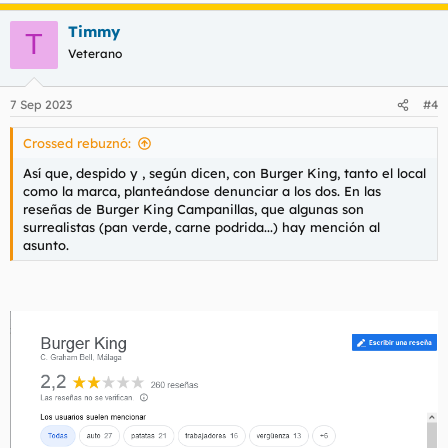
a
Timmy
c
T
c
Veterano
i
o
n
7 Sep 2023
#4
e
s
Crossed rebuznó:
:
Así que, despido y , según dicen, con Burger King, tanto el local
como la marca, planteándose denunciar a los dos. En las
reseñas de Burger King Campanillas, que algunas son
surrealistas (pan verde, carne podrida...) hay mención al
asunto.