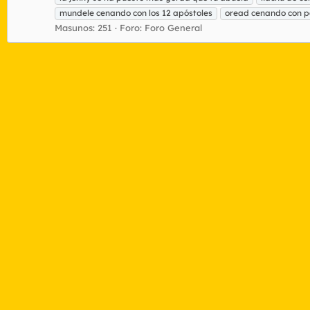
mundele cenando con los 12 apóstoles
oread cenando con p
Masunos: 251
Foro:
Foro General