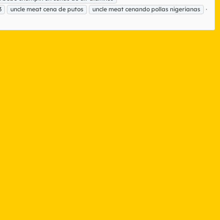
3
uncle meat cena de putos
uncle meat cenando pollas nigerianas