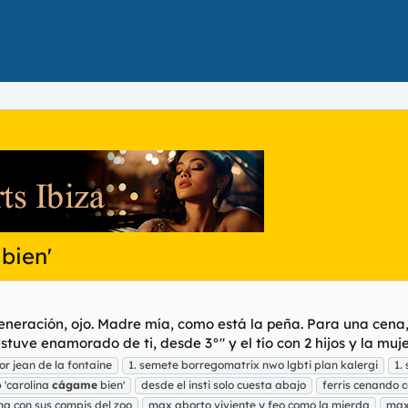
bien'
eneración, ojo. Madre mía, como está la peña. Para una cen
tuve enamorado de ti, desde 3°" y el tío con 2 hijos y la muje
or jean de la fontaine
1. semete borregomatrix nwo lgbti plan kalergi
1.
o
'carolina
cágame
bien'
desde el insti solo cuesta abajo
ferris cenando c
na con sus compis del zoo
max aborto viviente y feo como la mierda
max