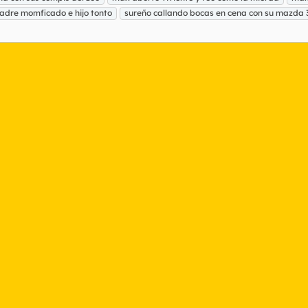
adre momficado e hijo tonto
sureño callando bocas en cena con su mazda 