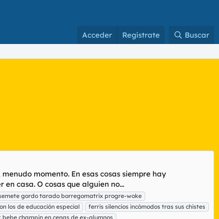
Acceder
Regístrate
Buscar
a, menudo momento. En esas cosas siempre hay
r en casa. O cosas que alguien no...
 semete gordo tarado borregomatrix progre-woke
on los de educación especial
ferris silencios incómodos tras sus chistes
 bebe champin en cenas de ex-alumnos