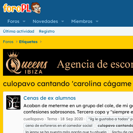
Foros
Novedades
Miembros
Última actividad
Registro
Foros
Etiquetas
culopavo cantando 'carolina cágame 
Cenas de ex alumnos
Acaban de meterme en un grupo del cole, de mi g
confesiones sabrosonas. Tercera copa y "siempre es
cuellopavo
Tema
18 Sep 2020
"ilg le gustaba a todas" p
cena de exforeros en el comedor social
culopavo
cantand
la jenny se ha puesto más gorda que tu abuela
liachu de ce