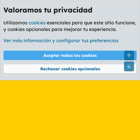
Valoramos tu privacidad
Utilizamos
cookies
esenciales para que este sitio funcione,
y cookies opcionales para mejorar tu experiencia.
Etiquetas
Ver más información y configurar tus preferencias
Cookies
PL OLDSTYLE AMARILLO
Cambiar fuente
Español (ES)
Arri
Aceptar todas las cookies
Contáctanos
Términos y reglas
Política de privacidad
Ayuda
R
Pie
S
Rechazar cookies opcionales
S
®
Community platform by XenForo
© 2010-2026 XenForo Ltd.