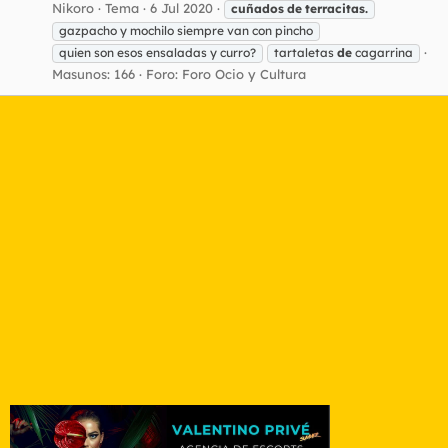
Nikoro
Tema
6 Jul 2020
cuñados
de
terracitas.
gazpacho y mochilo siempre van con pincho
quien son esos ensaladas y curro?
tartaletas
de
cagarrina
Masunos: 166
Foro:
Foro Ocio y Cultura