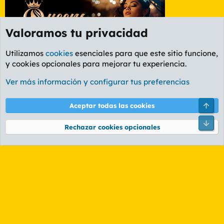
Valoramos tu privacidad
Utilizamos
cookies
esenciales para que este sitio funcione,
y cookies opcionales para mejorar tu experiencia.
Etiquetas
Ver más información y configurar tus preferencias
Cookies
PL OLDSTYLE AMARILLO
Cambiar fuente
Español (ES)
Arri
Aceptar todas las cookies
Contáctanos
Términos y reglas
Política de privacidad
Ayuda
R
Pie
S
Rechazar cookies opcionales
S
®
Community platform by XenForo
© 2010-2026 XenForo Ltd.