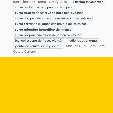
curro jimenez
Tema
2 May 2020
-1 bsttag in your face
curro
andaluz si pero persona tampoco
curro
aparca en reservado para minusválidos
curro
comprando jamon transgénico en mercadona
curro
cortando el jamón con navaja de los chinos
curro
miembro
honorífico
del
mensa
curro
preparando tapas de jamón con melón
fcenobita sopa de fideos yjamón
hediondo subnormal
Masunos: 83
Foro:
Foro
y entonces
curro
sopló y sopló...
Ocio y Cultura