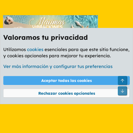
Valoramos tu privacidad
Utilizamos
cookies
esenciales para que este sitio funcione,
y cookies opcionales para mejorar tu experiencia.
Etiquetas
Ver más información y configurar tus preferencias
Cookies
PL OLDSTYLE AMARILLO
Cambiar fuente
Español (ES)
Arri
Aceptar todas las cookies
Contáctanos
Términos y reglas
Política de privacidad
Ayuda
R
Pie
S
Rechazar cookies opcionales
S
®
Community platform by XenForo
© 2010-2026 XenForo Ltd.