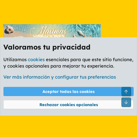
Valoramos tu privacidad
Utilizamos
cookies
esenciales para que este sitio funcione,
y cookies opcionales para mejorar tu experiencia.
Etiquetas
Ver más información y configurar tus preferencias
Cookies
PL OLDSTYLE AMARILLO
Cambiar fuente
Español (ES)
Arri
Aceptar todas las cookies
Contáctanos
Términos y reglas
Política de privacidad
Ayuda
R
Pie
S
Rechazar cookies opcionales
S
®
Community platform by XenForo
© 2010-2026 XenForo Ltd.