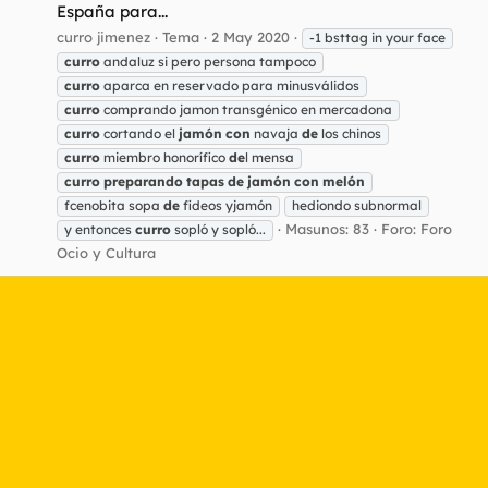
España para...
curro jimenez
Tema
2 May 2020
-1 bsttag in your face
curro
andaluz si pero persona tampoco
curro
aparca en reservado para minusválidos
curro
comprando jamon transgénico en mercadona
curro
cortando el
jamón
con
navaja
de
los chinos
curro
miembro honorífico
de
l mensa
curro
preparando
tapas
de
jamón
con
melón
fcenobita sopa
de
fideos yjamón
hediondo subnormal
Masunos: 83
Foro:
Foro
y entonces
curro
sopló y sopló...
Ocio y Cultura