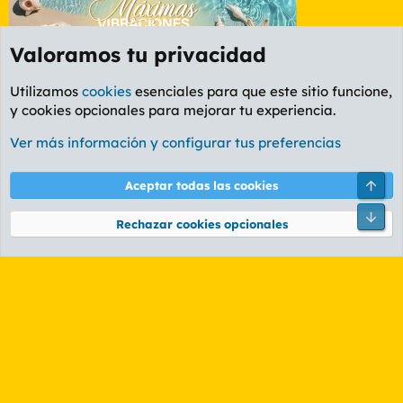
Valoramos tu privacidad
Utilizamos
cookies
esenciales para que este sitio funcione,
y cookies opcionales para mejorar tu experiencia.
Etiquetas
Ver más información y configurar tus preferencias
Cookies
PL OLDSTYLE AMARILLO
Cambiar fuente
Español (ES)
Arri
Aceptar todas las cookies
Contáctanos
Términos y reglas
Política de privacidad
Ayuda
R
Pie
S
Rechazar cookies opcionales
S
®
Community platform by XenForo
© 2010-2026 XenForo Ltd.