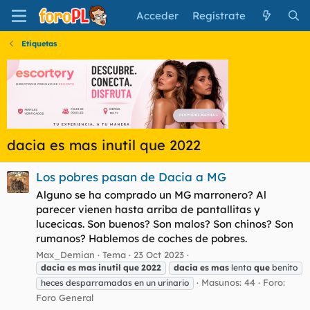
Acceder
Regístrate
Etiquetas
dacia es mas inutil que 2022
Los pobres pasan de Dacia a MG
Alguno se ha comprado un MG marronero? Al
parecer vienen hasta arriba de pantallitas y
lucecicas. Son buenos? Son malos? Son chinos? Son
rumanos? Hablemos de coches de pobres.
Max_Demian
Tema
23 Oct 2023
dacia
es
mas
inutil
que
2022
dacia
es
mas
lenta
que
benito
Masunos: 44
Foro:
heces desparramadas en un urinario
Foro General