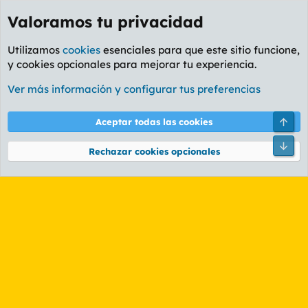
Valoramos tu privacidad
Utilizamos
cookies
esenciales para que este sitio funcione,
y cookies opcionales para mejorar tu experiencia.
Etiquetas
Ver más información y configurar tus preferencias
Cookies
PL OLDSTYLE AMARILLO
Cambiar fuente
Español (ES)
Arri
Aceptar todas las cookies
Contáctanos
Términos y reglas
Política de privacidad
Ayuda
R
Pie
S
Rechazar cookies opcionales
S
®
Community platform by XenForo
© 2010-2026 XenForo Ltd.