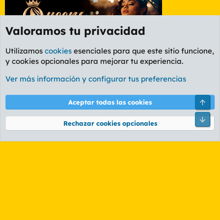
Valoramos tu privacidad
Utilizamos
cookies
esenciales para que este sitio funcione,
y cookies opcionales para mejorar tu experiencia.
Etiquetas
Ver más información y configurar tus preferencias
Cookies
PL OLDSTYLE AMARILLO
Cambiar fuente
Español (ES)
Arri
Aceptar todas las cookies
Contáctanos
Términos y reglas
Política de privacidad
Ayuda
R
Pie
S
Rechazar cookies opcionales
S
®
Community platform by XenForo
© 2010-2026 XenForo Ltd.