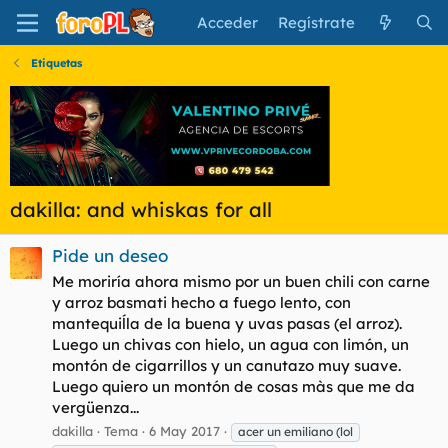
Acceder
Regístrate
Etiquetas
dakilla: and whiskas for all
Pide un deseo
Me moriría ahora mismo por un buen chili con carne
y arroz basmati hecho a fuego lento, con
mantequiĺla de la buena y uvas pasas (el arroz).
Luego un chivas con hielo, un agua con limón, un
montón de cigarrillos y un canutazo muy suave.
Luego quiero un montón de cosas màs que me da
vergüenza...
dakilla
Tema
6 May 2017
acer un emiliano (lol